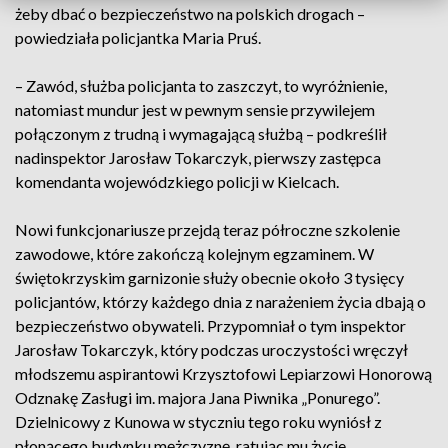
żeby dbać o bezpieczeństwo na polskich drogach –
powiedziała policjantka Maria Pruś.
– Zawód, służba policjanta to zaszczyt, to wyróżnienie,
natomiast mundur jest w pewnym sensie przywilejem
połączonym z trudną i wymagającą służbą – podkreślił
nadinspektor Jarosław Tokarczyk, pierwszy zastępca
komendanta wojewódzkiego policji w Kielcach.
Nowi funkcjonariusze przejdą teraz półroczne szkolenie
zawodowe, które zakończą kolejnym egzaminem. W
świętokrzyskim garnizonie służy obecnie około 3 tysięcy
policjantów, którzy każdego dnia z narażeniem życia dbają o
bezpieczeństwo obywateli. Przypomniał o tym inspektor
Jarosław Tokarczyk, który podczas uroczystości wręczył
młodszemu aspirantowi Krzysztofowi Lepiarzowi Honorową
Odznakę Zasługi im. majora Jana Piwnika „Ponurego”.
Dzielnicowy z Kunowa w styczniu tego roku wyniósł z
płonącego budynku mężczyznę, ratując mu życie.