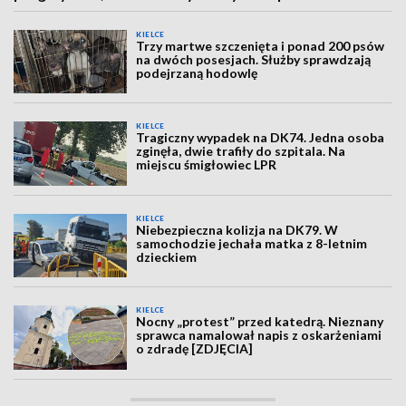
KIELCE
Trzy martwe szczenięta i ponad 200 psów
na dwóch posesjach. Służby sprawdzają
podejrzaną hodowlę
KIELCE
Tragiczny wypadek na DK74. Jedna osoba
zginęła, dwie trafiły do szpitala. Na
miejscu śmigłowiec LPR
KIELCE
Niebezpieczna kolizja na DK79. W
samochodzie jechała matka z 8-letnim
dzieckiem
KIELCE
Nocny „protest” przed katedrą. Nieznany
sprawca namalował napis z oskarżeniami
o zdradę [ZDJĘCIA]