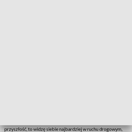
Świętokrzyska policja rośnie w siłę. Jej szeregi zasilili kolejni funkcjonariusze
Chronić ustanowiony konstytucją porządek
prawny, strzec obywateli nawet z narażeniem życia.
Dwudziestu jeden funkcjonariuszy wypowiedziało
w piątek słowa policyjnej roty. Uroczyste
ślubowanie odbyło się w Komendzie Wojewódzkiej
Policji w Kielcach.
– Zawsze to było moim marzeniem, już od lat dziecięcych,
żeby być w szeregach polskiej policji. Jeżeli chodzi o moją
przyszłość, to widzę siebie najbardziej w ruchu drogowym,