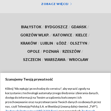
ZOBACZ WIĘCEJ
BIAŁYSTOK
/
BYDGOSZCZ
/
GDAŃSK
/
GORZÓW WLKP.
/
KATOWICE
/
KIELCE
/
KRAKÓW
/
LUBLIN
/
ŁÓDŹ
/
OLSZTYN
/
OPOLE
/
POZNAŃ
/
RZESZÓW
/
SZCZECIN
/
WARSZAWA
/
WROCŁAW
Szanujemy Twoją prywatność
Dołącz do nas:
Kliknij "Akceptuję i przechodzę do serwisu", aby wyrazić zgody na
korzystanie z technologii automatycznego śledzenia i zbierania danych,
TVP
dostęp do informacji na Twoim urządzeniu końcowym i ich
Abonament TVP
przechowywanie oraz na przetwarzanie Twoich danych osobowych przez
Regulamin TVP
nas, czyli Telewizję Polską S.A. w likwidacji (zwaną dalej również „TVP”),
Emisja w TVP
Zaufanych Partnerów z IAB* (1201 firm)
oraz pozostałych
Zaufanych