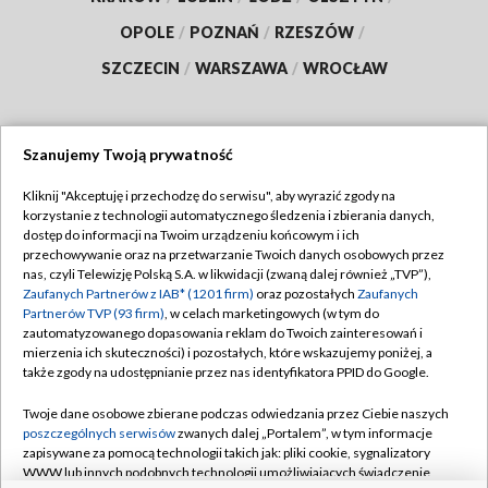
OPOLE
/
POZNAŃ
/
RZESZÓW
/
SZCZECIN
/
WARSZAWA
/
WROCŁAW
Szanujemy Twoją prywatność
Dołącz do nas:
Kliknij "Akceptuję i przechodzę do serwisu", aby wyrazić zgody na
korzystanie z technologii automatycznego śledzenia i zbierania danych,
TVP
dostęp do informacji na Twoim urządzeniu końcowym i ich
Abonament TVP
przechowywanie oraz na przetwarzanie Twoich danych osobowych przez
Regulamin TVP
nas, czyli Telewizję Polską S.A. w likwidacji (zwaną dalej również „TVP”),
Emisja w TVP
Polityka prywatności
Zaufanych Partnerów z IAB* (1201 firm)
oraz pozostałych
Zaufanych
Partnerów TVP (93 firm)
, w celach marketingowych (w tym do
Centrum informacji TVP
Moje zgody
zautomatyzowanego dopasowania reklam do Twoich zainteresowań i
mierzenia ich skuteczności) i pozostałych, które wskazujemy poniżej, a
Naziemna Telewizja Cyfrowa
Pomoc
także zgody na udostępnianie przez nas identyfikatora PPID do Google.
Sklep TVP
Biuro reklamy
Twoje dane osobowe zbierane podczas odwiedzania przez Ciebie naszych
Rada Programowa
Kontakt
poszczególnych serwisów
zwanych dalej „Portalem”, w tym informacje
zapisywane za pomocą technologii takich jak: pliki cookie, sygnalizatory
System NOS
WWW lub innych podobnych technologii umożliwiających świadczenie