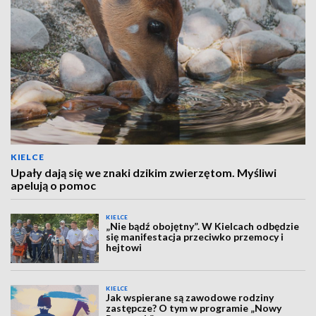
KIELCE
Upały dają się we znaki dzikim zwierzętom. Myśliwi
apelują o pomoc
KIELCE
„Nie bądź obojętny”. W Kielcach odbędzie
się manifestacja przeciwko przemocy i
hejtowi
KIELCE
Jak wspierane są zawodowe rodziny
zastępcze? O tym w programie „Nowy