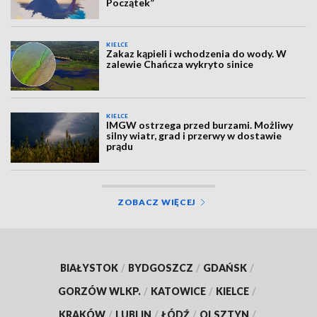
Początek”
KIELCE
Zakaz kąpieli i wchodzenia do wody. W
zalewie Chańcza wykryto sinice
KIELCE
IMGW ostrzega przed burzami. Możliwy
silny wiatr, grad i przerwy w dostawie
prądu
ZOBACZ WIĘCEJ
BIAŁYSTOK
/
BYDGOSZCZ
/
GDAŃSK
/
GORZÓW WLKP.
/
KATOWICE
/
KIELCE
/
KRAKÓW
/
LUBLIN
/
ŁÓDŹ
/
OLSZTYN
/