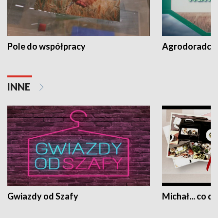
Pole do współpracy
Agrodoradcy 
INNE
Gwiazdy od Szafy
Michał... co dz