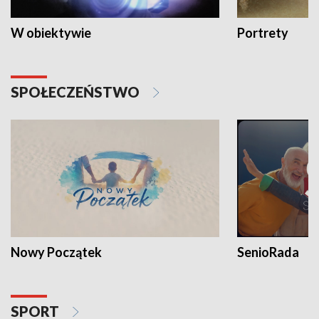
W obiektywie
Portrety
SPOŁECZEŃSTWO
Nowy Początek
SenioRada
SPORT