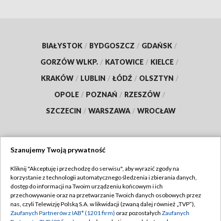
BIAŁYSTOK
/
BYDGOSZCZ
/
GDAŃSK
/
GORZÓW WLKP.
/
KATOWICE
/
KIELCE
/
KRAKÓW
/
LUBLIN
/
ŁÓDŹ
/
OLSZTYN
/
OPOLE
/
POZNAŃ
/
RZESZÓW
/
SZCZECIN
/
WARSZAWA
/
WROCŁAW
Szanujemy Twoją prywatność
Dołącz do nas:
Kliknij "Akceptuję i przechodzę do serwisu", aby wyrazić zgody na
korzystanie z technologii automatycznego śledzenia i zbierania danych,
TVP
dostęp do informacji na Twoim urządzeniu końcowym i ich
Abonament TVP
przechowywanie oraz na przetwarzanie Twoich danych osobowych przez
Regulamin TVP
nas, czyli Telewizję Polską S.A. w likwidacji (zwaną dalej również „TVP”),
Emisja w TVP
Zaufanych Partnerów z IAB* (1201 firm)
oraz pozostałych
Zaufanych
Polityka prywatności