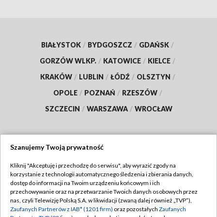
BIAŁYSTOK
/
BYDGOSZCZ
/
GDAŃSK
/
GORZÓW WLKP.
/
KATOWICE
/
KIELCE
/
KRAKÓW
/
LUBLIN
/
ŁÓDŹ
/
OLSZTYN
/
OPOLE
/
POZNAŃ
/
RZESZÓW
/
SZCZECIN
/
WARSZAWA
/
WROCŁAW
Szanujemy Twoją prywatność
Dołącz do nas:
Kliknij "Akceptuję i przechodzę do serwisu", aby wyrazić zgody na
korzystanie z technologii automatycznego śledzenia i zbierania danych,
TVP
dostęp do informacji na Twoim urządzeniu końcowym i ich
Abonament TVP
przechowywanie oraz na przetwarzanie Twoich danych osobowych przez
Regulamin TVP
nas, czyli Telewizję Polską S.A. w likwidacji (zwaną dalej również „TVP”),
Emisja w TVP
Zaufanych Partnerów z IAB* (1201 firm)
oraz pozostałych
Zaufanych
Polityka prywatności