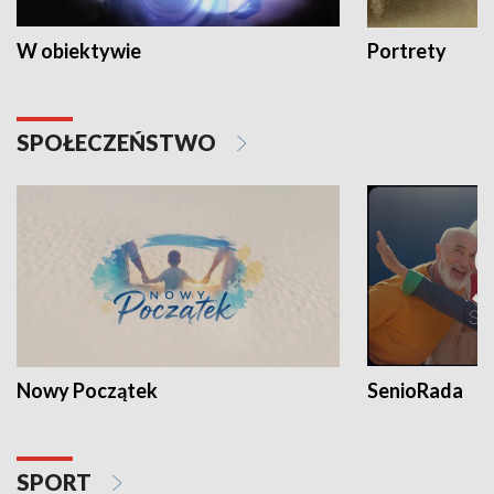
W obiektywie
Portrety
SPOŁECZEŃSTWO
Nowy Początek
SenioRada
SPORT