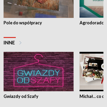
Pole do współpracy
Agrodoradcy 
INNE
Gwiazdy od Szafy
Michał... co dz