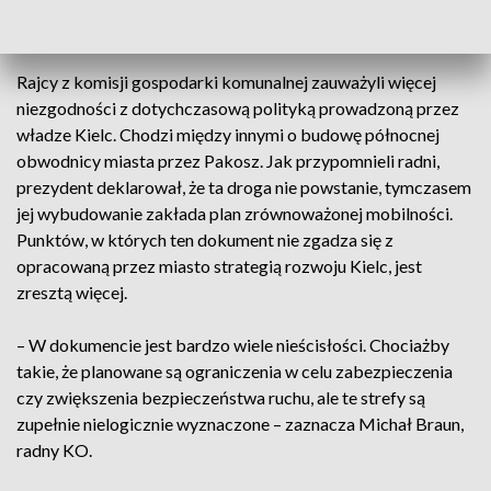
naszym mieście, co jest zupełnie niedopuszczalne – ocenia
Marcin Stępniewski, radny PiS.
Rajcy z komisji gospodarki komunalnej zauważyli więcej
niezgodności z dotychczasową polityką prowadzoną przez
władze Kielc. Chodzi między innymi o budowę północnej
obwodnicy miasta przez Pakosz. Jak przypomnieli radni,
prezydent deklarował, że ta droga nie powstanie, tymczasem
jej wybudowanie zakłada plan zrównoważonej mobilności.
Punktów, w których ten dokument nie zgadza się z
opracowaną przez miasto strategią rozwoju Kielc, jest
zresztą więcej.
– W dokumencie jest bardzo wiele nieścisłości. Chociażby
takie, że planowane są ograniczenia w celu zabezpieczenia
czy zwiększenia bezpieczeństwa ruchu, ale te strefy są
zupełnie nielogicznie wyznaczone – zaznacza Michał Braun,
radny KO.