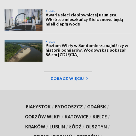
KIELCE
Awaria sieci ciepłowniczej usunięta.
Wkrótce mieszkańcy Kielc znowu będą
mieli ciepłą wodę
KIELCE
Poziom Wisły w Sandomierzu najniższy w
historii pomiarów. Wodowskaz pokazał
56 cm [ZDJĘCIA]
ZOBACZ WIĘCEJ
BIAŁYSTOK
/
BYDGOSZCZ
/
GDAŃSK
/
GORZÓW WLKP.
/
KATOWICE
/
KIELCE
/
KRAKÓW
/
LUBLIN
/
ŁÓDŹ
/
OLSZTYN
/