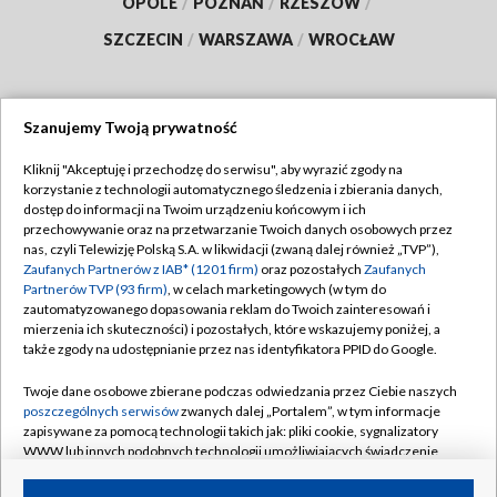
OPOLE
/
POZNAŃ
/
RZESZÓW
/
SZCZECIN
/
WARSZAWA
/
WROCŁAW
Szanujemy Twoją prywatność
Dołącz do nas:
Kliknij "Akceptuję i przechodzę do serwisu", aby wyrazić zgody na
korzystanie z technologii automatycznego śledzenia i zbierania danych,
TVP
dostęp do informacji na Twoim urządzeniu końcowym i ich
Abonament TVP
przechowywanie oraz na przetwarzanie Twoich danych osobowych przez
Regulamin TVP
nas, czyli Telewizję Polską S.A. w likwidacji (zwaną dalej również „TVP”),
Emisja w TVP
Polityka prywatności
Zaufanych Partnerów z IAB* (1201 firm)
oraz pozostałych
Zaufanych
Partnerów TVP (93 firm)
, w celach marketingowych (w tym do
Centrum informacji TVP
Moje zgody
zautomatyzowanego dopasowania reklam do Twoich zainteresowań i
mierzenia ich skuteczności) i pozostałych, które wskazujemy poniżej, a
Naziemna Telewizja Cyfrowa
Pomoc
także zgody na udostępnianie przez nas identyfikatora PPID do Google.
Sklep TVP
Biuro reklamy
Twoje dane osobowe zbierane podczas odwiedzania przez Ciebie naszych
Rada Programowa
Kontakt
poszczególnych serwisów
zwanych dalej „Portalem”, w tym informacje
zapisywane za pomocą technologii takich jak: pliki cookie, sygnalizatory
System NOS
WWW lub innych podobnych technologii umożliwiających świadczenie
dopasowanych i bezpiecznych usług, personalizację treści oraz reklam,
Informacje o nadawcy
Kanały
udostępnianie funkcji mediów społecznościowych oraz analizowanie