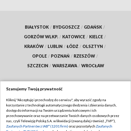
BIAŁYSTOK
/
BYDGOSZCZ
/
GDAŃSK
/
GORZÓW WLKP.
/
KATOWICE
/
KIELCE
/
KRAKÓW
/
LUBLIN
/
ŁÓDŹ
/
OLSZTYN
/
OPOLE
/
POZNAŃ
/
RZESZÓW
/
SZCZECIN
/
WARSZAWA
/
WROCŁAW
Szanujemy Twoją prywatność
Dołącz do nas:
Kliknij "Akceptuję i przechodzę do serwisu", aby wyrazić zgody na
korzystanie z technologii automatycznego śledzenia i zbierania danych,
TVP
dostęp do informacji na Twoim urządzeniu końcowym i ich
Abonament TVP
przechowywanie oraz na przetwarzanie Twoich danych osobowych przez
Regulamin TVP
nas, czyli Telewizję Polską S.A. w likwidacji (zwaną dalej również „TVP”),
Emisja w TVP
Zaufanych Partnerów z IAB* (1201 firm)
oraz pozostałych
Zaufanych
Polityka prywatności