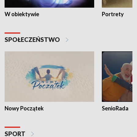
W obiektywie
Portrety
SPOŁECZEŃSTWO
Nowy Początek
SenioRada
SPORT