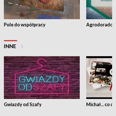
Pole do współpracy
Agrodoradcy 
INNE
Gwiazdy od Szafy
Michał... co dz