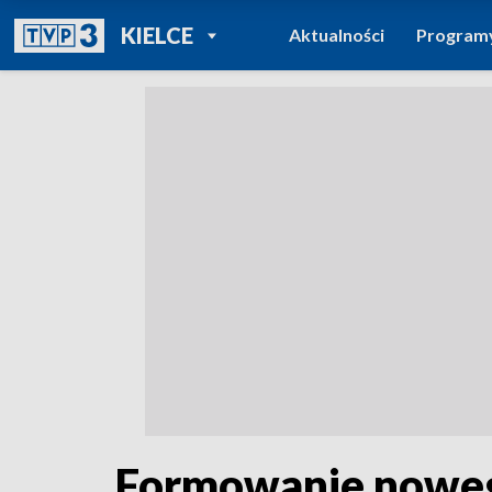
POWRÓT DO
KIELCE
Aktualności
Program
TVP REGIONY
Formowanie nowego