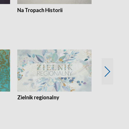
Na Tropach Historii
Szept ziemi
Zielnik regionalny
EkoLogiczni