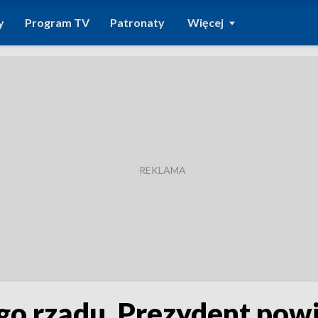
y
Program TV
Patronaty
Więcej
 rządu. Prezydent powie