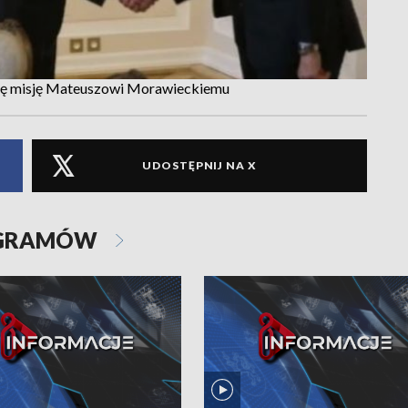
 tę misję Mateuszowi Morawieckiemu
UDOSTĘPNIJ NA X
OGRAMÓW