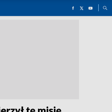
rzył tę misję