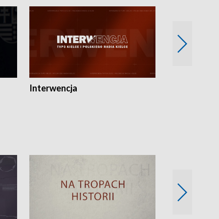
Interwencja
Fakty i Opin