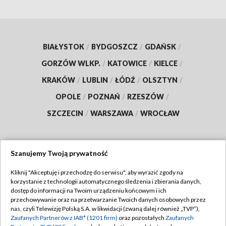
BIAŁYSTOK
/
BYDGOSZCZ
/
GDAŃSK
/
GORZÓW WLKP.
/
KATOWICE
/
KIELCE
/
KRAKÓW
/
LUBLIN
/
ŁÓDŹ
/
OLSZTYN
/
OPOLE
/
POZNAŃ
/
RZESZÓW
/
SZCZECIN
/
WARSZAWA
/
WROCŁAW
Szanujemy Twoją prywatność
Dołącz do nas:
Kliknij "Akceptuję i przechodzę do serwisu", aby wyrazić zgody na
korzystanie z technologii automatycznego śledzenia i zbierania danych,
TVP
dostęp do informacji na Twoim urządzeniu końcowym i ich
Abonament TVP
przechowywanie oraz na przetwarzanie Twoich danych osobowych przez
Regulamin TVP
nas, czyli Telewizję Polską S.A. w likwidacji (zwaną dalej również „TVP”),
Emisja w TVP
Zaufanych Partnerów z IAB* (1201 firm)
oraz pozostałych
Zaufanych
Polityka prywatności