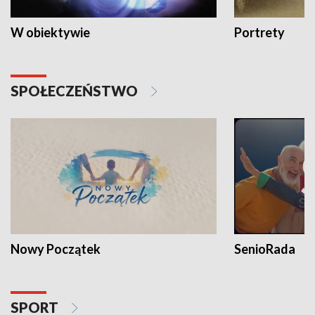
W obiektywie
Portrety
SPOŁECZEŃSTWO
Nowy Początek
SenioRada
SPORT