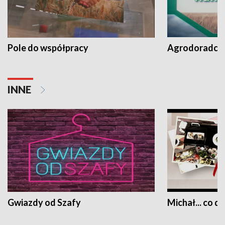
Pole do współpracy
Agrodoradcy 
INNE
Gwiazdy od Szafy
Michał... co dz