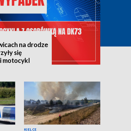
icach na drodze
zyły się
i motocykl
KIELCE