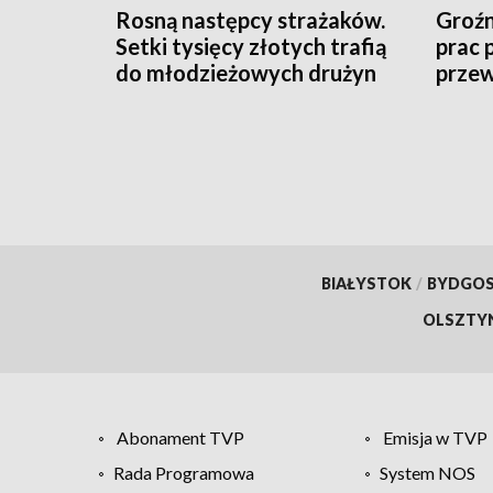
Rosną następcy strażaków.
Groź
Setki tysięcy złotych trafią
prac 
do młodzieżowych drużyn
przew
pożarniczych
53-la
BIAŁYSTOK
/
BYDGO
OLSZTY
Abonament TVP
Emisja w TVP
Rada Programowa
System NOS