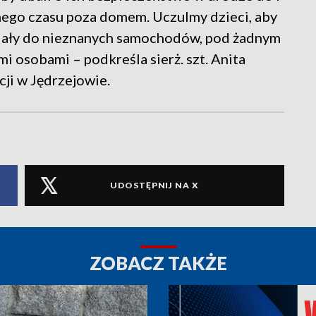
nego czasu poza domem. Uczulmy dzieci, aby
adały do nieznanych samochodów, pod żadnym
 osobami – podkreśla sierż. szt. Anita
i w Jędrzejowie.
UDOSTĘPNIJ NA X
ZOBACZ TAKŻE