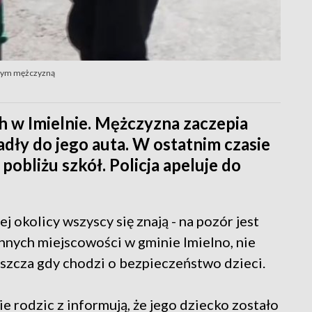
zanym mężczyzną
h w Imielnie. Mężczyzna zaczepia
iadły do jego auta. W ostatnim czasie
obliżu szkół. Policja apeluje do
 okolicy wszyscy się znają - na pozór jest
innych miejscowości w gminie Imielno, nie
aszcza gdy chodzi o bezpieczeństwo dzieci.
e rodzic z informują, że jego dziecko zostało