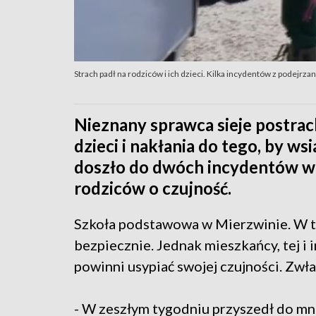
Strach padł na rodziców i ich dzieci. Kilka incydentów z podejr
Nieznany sprawca sieje postrac
dzieci i nakłania do tego, by ws
doszło do dwóch incydentów w p
rodziców o czujność.
Szkoła podstawowa w Mierzwinie. W tej
bezpiecznie. Jednak mieszkańcy, tej i 
powinni usypiać swojej czujności. Zwł
- W zeszłym tygodniu przyszedł do mni