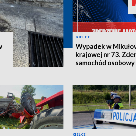
KIELCE
w
Wypadek w Mikułow
krajowej nr 73. Zder
samochód osobowy 
KIELCE