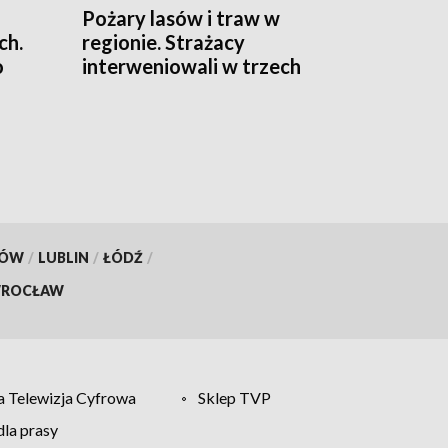
Pożary lasów i traw w
ch.
regionie. Strażacy
o
interweniowali w trzech
miejscowościach
KÓW
/
LUBLIN
/
ŁÓDŹ
/
ROCŁAW
 Telewizja Cyfrowa
Sklep TVP
la prasy