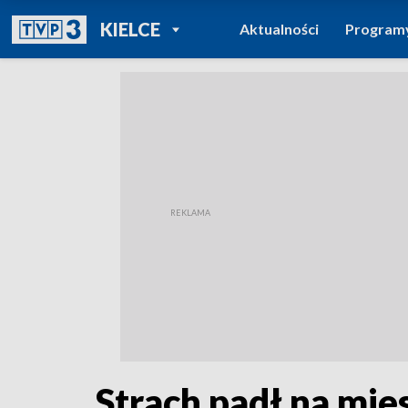
POWRÓT DO
KIELCE
Aktualności
Program
TVP REGIONY
Strach padł na mi