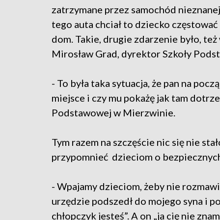
zatrzymane przez samochód nieznanej ma
tego auta chciał to dziecko częstować
dom. Takie, drugie zdarzenie było, t
Mirosław Grad, dyrektor Szkoły Pods
- To była taka sytuacja, że pan na począ
miejsce i czy mu pokażę jak tam dotrz
Podstawowej w Mierzwinie.
Tym razem na szczęście nic się nie sta
przypomnieć dzieciom o bezpiecznyc
- Wpajamy dzieciom, żeby nie rozmawia
urzędzie podszedł do mojego syna i po
chłopczyk jesteś”. A on „ja cię nie z