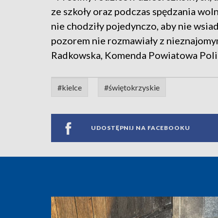
ze szkoły oraz podczas spędzania wol
nie chodziły pojedynczo, aby nie wsi
pozorem nie rozmawiały z nieznajomymi
Radkowska, Komenda Powiatowa Policj
#kielce
#świętokrzyskie
UDOSTĘPNIJ NA FACEBOOKU