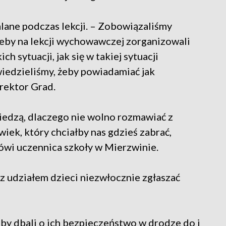
lane podczas lekcji. – Zobowiązaliśmy
eby na lekcji wychowawczej zorganizowali
h sytuacji, jak się w takiej sytuacji
owiedzieliśmy, żeby powiadamiać jak
yrektor Grad.
iedzą, dlaczego nie wolno rozmawiać z
wiek, który chciałby nas gdzieś zabrać,
ówi uczennica szkoły w Mierzwinie.
 z udziałem dzieci niezwłocznie zgłaszać
aby dbali o ich bezpieczeństwo w drodze do i