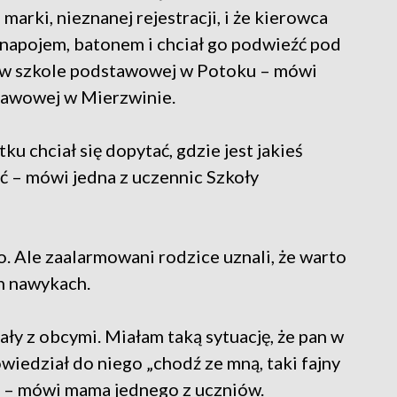
rki, nieznanej rejestracji, i że kierowca
 napojem, batonem i chciał go podwieźć pod
eż w szkole podstawowej w Potoku – mówi
tawowej w Mierzwinie.
tku chciał się dopytać, gdzie jest jakieś
eć – mówi jedna z uczennic Szkoły
ło. Ale zaalarmowani rodzice uznali, że warto
h nawykach.
ły z obcymi. Miałam taką sytuację, że pan w
wiedział do niego „chodź ze mną, taki fajny
nam – mówi mama jednego z uczniów.