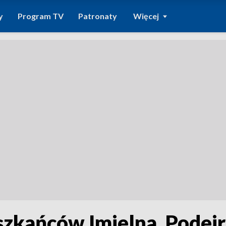
y
Program TV
Patronaty
Więcej
eszkańców Imielna. Podej