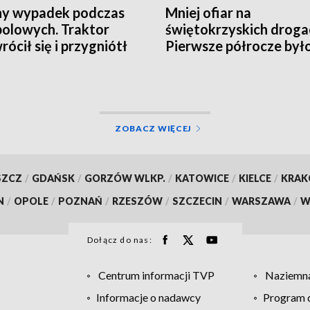
ny wypadek podczas
Mniej ofiar na
polowych. Traktor
świętokrzyskich droga
rócił się i przygniótł
Pierwsze półrocze był
tka [ZDJĘCIA]
rekordowo bezpieczne
ZOBACZ WIĘCEJ
SZCZ
/
GDAŃSK
/
GORZÓW WLKP.
/
KATOWICE
/
KIELCE
/
KRA
N
/
OPOLE
/
POZNAŃ
/
RZESZÓW
/
SZCZECIN
/
WARSZAWA
/
W
Dołącz do nas:
Centrum informacji TVP
Naziemna
Informacje o nadawcy
Program d