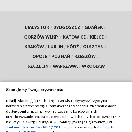
BIAŁYSTOK
/
BYDGOSZCZ
/
GDAŃSK
/
GORZÓW WLKP.
/
KATOWICE
/
KIELCE
/
KRAKÓW
/
LUBLIN
/
ŁÓDŹ
/
OLSZTYN
/
OPOLE
/
POZNAŃ
/
RZESZÓW
/
SZCZECIN
/
WARSZAWA
/
WROCŁAW
Szanujemy Twoją prywatność
Dołącz do nas:
Kliknij "Akceptuję i przechodzę do serwisu", aby wyrazić zgody na
korzystanie z technologii automatycznego śledzenia i zbierania danych,
TVP
dostęp do informacji na Twoim urządzeniu końcowym i ich
Abonament TVP
przechowywanie oraz na przetwarzanie Twoich danych osobowych przez
Regulamin TVP
nas, czyli Telewizję Polską S.A. w likwidacji (zwaną dalej również „TVP”),
Emisja w TVP
Zaufanych Partnerów z IAB* (1201 firm)
oraz pozostałych
Zaufanych
Polityka prywatności