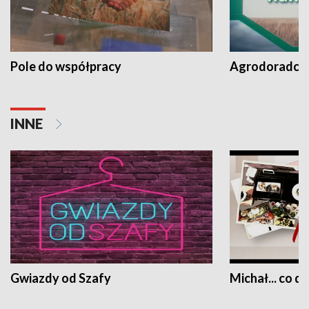
Pole do współpracy
Agrodoradcy 
INNE
Gwiazdy od Szafy
Michał... co dz