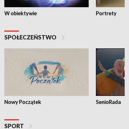
W obiektywie
Portrety
SPOŁECZEŃSTWO
Nowy Początek
SenioRada
SPORT