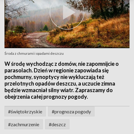
Środa z chmurami i opadami deszczu
W środę wychodząc z domów, nie zapomnijcie o
parasolach. Dzień w regionie zapowiada się
pochmurny, synoptycy nie wykluczają też
przelotnych opadów deszczu, a uczucie zimna
będzie wzmacniał silny wiatr. Zapraszamy do
obejrzenia całej prognozy pogody.
#świętokrzyskie
#prognoza pogody
#zachmurzenie
#deszcz