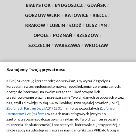
BIAŁYSTOK
/
BYDGOSZCZ
/
GDAŃSK
/
GORZÓW WLKP.
/
KATOWICE
/
KIELCE
/
KRAKÓW
/
LUBLIN
/
ŁÓDŹ
/
OLSZTYN
/
OPOLE
/
POZNAŃ
/
RZESZÓW
/
SZCZECIN
/
WARSZAWA
/
WROCŁAW
Szanujemy Twoją prywatność
Dołącz do nas:
Kliknij "Akceptuję i przechodzę do serwisu", aby wyrazić zgody na
korzystanie z technologii automatycznego śledzenia i zbierania danych,
TVP
dostęp do informacji na Twoim urządzeniu końcowym i ich
Abonament TVP
przechowywanie oraz na przetwarzanie Twoich danych osobowych przez
Regulamin TVP
nas, czyli Telewizję Polską S.A. w likwidacji (zwaną dalej również „TVP”),
Emisja w TVP
Polityka prywatności
Zaufanych Partnerów z IAB* (1201 firm)
oraz pozostałych
Zaufanych
Partnerów TVP (93 firm)
, w celach marketingowych (w tym do
Centrum informacji TVP
Moje zgody
zautomatyzowanego dopasowania reklam do Twoich zainteresowań i
mierzenia ich skuteczności) i pozostałych, które wskazujemy poniżej, a
Naziemna Telewizja Cyfrowa
Pomoc
także zgody na udostępnianie przez nas identyfikatora PPID do Google.