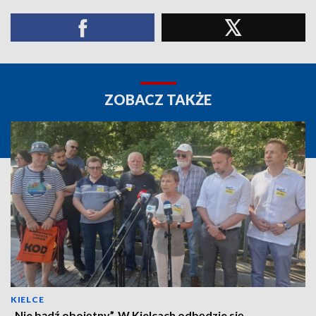
ZOBACZ TAKŻE
KIELCE
„Nie bądź obojętny”. W Kielcach odbędzie się