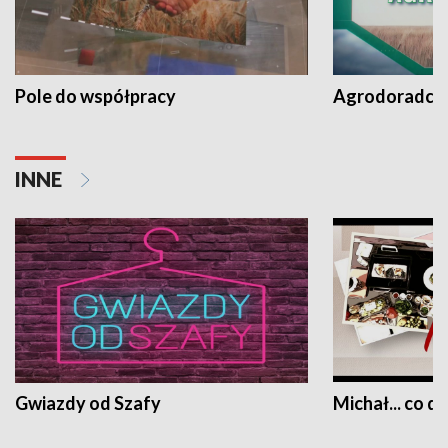
Pole do współpracy
Agrodoradcy 
INNE
Gwiazdy od Szafy
Michał... co dz