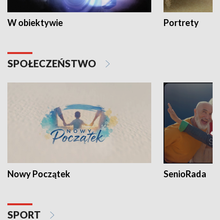
W obiektywie
Portrety
SPOŁECZEŃSTWO
Nowy Początek
SenioRada
SPORT