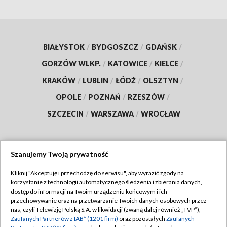
BIAŁYSTOK
/
BYDGOSZCZ
/
GDAŃSK
/
GORZÓW WLKP.
/
KATOWICE
/
KIELCE
/
KRAKÓW
/
LUBLIN
/
ŁÓDŹ
/
OLSZTYN
/
OPOLE
/
POZNAŃ
/
RZESZÓW
/
SZCZECIN
/
WARSZAWA
/
WROCŁAW
Szanujemy Twoją prywatność
Dołącz do nas:
Kliknij "Akceptuję i przechodzę do serwisu", aby wyrazić zgody na
korzystanie z technologii automatycznego śledzenia i zbierania danych,
TVP
dostęp do informacji na Twoim urządzeniu końcowym i ich
Abonament TVP
przechowywanie oraz na przetwarzanie Twoich danych osobowych przez
Regulamin TVP
nas, czyli Telewizję Polską S.A. w likwidacji (zwaną dalej również „TVP”),
Emisja w TVP
Zaufanych Partnerów z IAB* (1201 firm)
oraz pozostałych
Zaufanych
Polityka prywatności