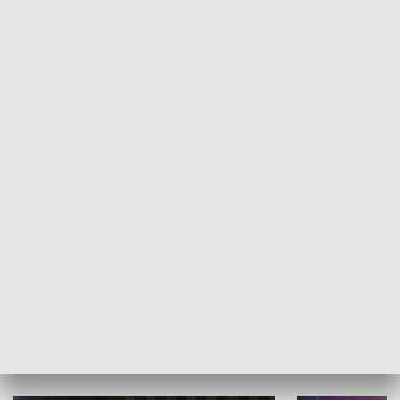
Informator kulturalny
Drzwi do kult
TECHNIKA I MOTORYZACJA
WYPOCZYNEK I REKREACJA