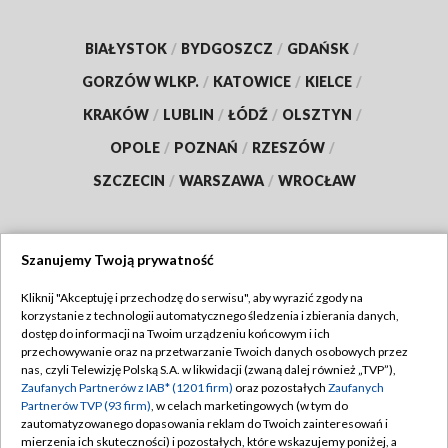
BIAŁYSTOK
/
BYDGOSZCZ
/
GDAŃSK
/
GORZÓW WLKP.
/
KATOWICE
/
KIELCE
/
KRAKÓW
/
LUBLIN
/
ŁÓDŹ
/
OLSZTYN
/
OPOLE
/
POZNAŃ
/
RZESZÓW
/
SZCZECIN
/
WARSZAWA
/
WROCŁAW
Szanujemy Twoją prywatność
Dołącz do nas:
Kliknij "Akceptuję i przechodzę do serwisu", aby wyrazić zgody na
korzystanie z technologii automatycznego śledzenia i zbierania danych,
TVP
dostęp do informacji na Twoim urządzeniu końcowym i ich
Abonament TVP
przechowywanie oraz na przetwarzanie Twoich danych osobowych przez
Regulamin TVP
nas, czyli Telewizję Polską S.A. w likwidacji (zwaną dalej również „TVP”),
Emisja w TVP
Zaufanych Partnerów z IAB* (1201 firm)
oraz pozostałych
Zaufanych
Polityka prywatności
Partnerów TVP (93 firm)
, w celach marketingowych (w tym do
Centrum informacji TVP
Moje zgody
zautomatyzowanego dopasowania reklam do Twoich zainteresowań i
mierzenia ich skuteczności) i pozostałych, które wskazujemy poniżej, a