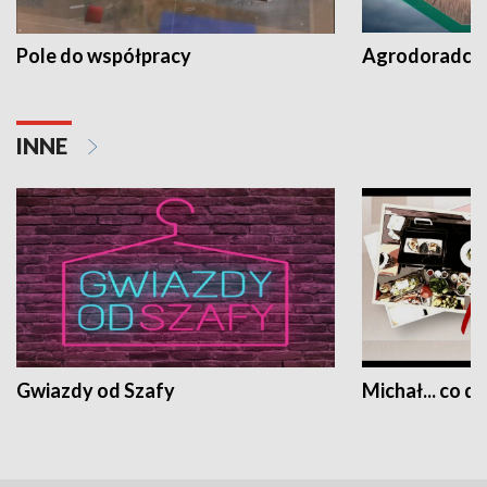
Pole do współpracy
Agrodoradcy 
INNE
Gwiazdy od Szafy
Michał... co dz