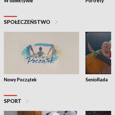
W obiektywie
Portrety
SPOŁECZEŃSTWO
Nowy Początek
SenioRada
SPORT