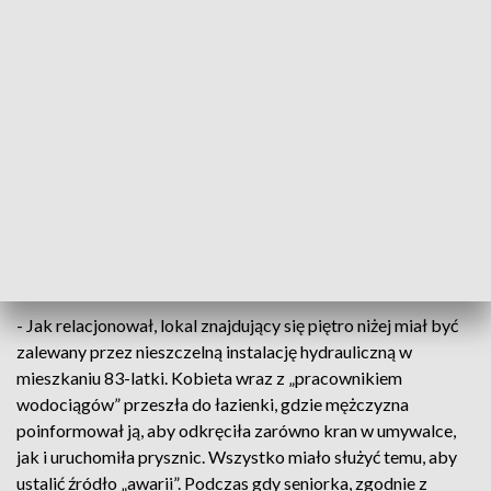
- We wtorkowe popołudnie 83-letniej mieszkance Kielc,
która wracała ze sklepu z zakupami swoją pomoc
zaoferował napotkany nieznajomy. Mężczyzna chwycił
ciężkie torby i pomógł je zanieść do mieszkania kobiety, po
czym wyszedł – zaczęła relację mł. asp. Małgorzata
Perkowska-Kiepas z Komendy Miejskiej Policji w Kielcach.
Po krótkiej chwili 83-latka usłyszała pukanie do drzwi. W
progu stał ten sam nieznajomy, który wcześniej jej pomagał.
Poinformował seniorkę, że jest pracownikiem wodociągów i
dostał zgłoszenie o awarii.
- Jak relacjonował, lokal znajdujący się piętro niżej miał być
zalewany przez nieszczelną instalację hydrauliczną w
mieszkaniu 83-latki. Kobieta wraz z „pracownikiem
wodociągów” przeszła do łazienki, gdzie mężczyzna
poinformował ją, aby odkręciła zarówno kran w umywalce,
jak i uruchomiła prysznic. Wszystko miało służyć temu, aby
ustalić źródło „awarii”. Podczas gdy seniorka, zgodnie z