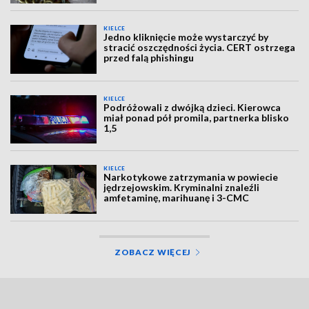
KIELCE
Jedno kliknięcie może wystarczyć by
stracić oszczędności życia. CERT ostrzega
przed falą phishingu
KIELCE
Podróżowali z dwójką dzieci. Kierowca
miał ponad pół promila, partnerka blisko
1,5
KIELCE
Narkotykowe zatrzymania w powiecie
jędrzejowskim. Kryminalni znaleźli
amfetaminę, marihuanę i 3-CMC
ZOBACZ WIĘCEJ