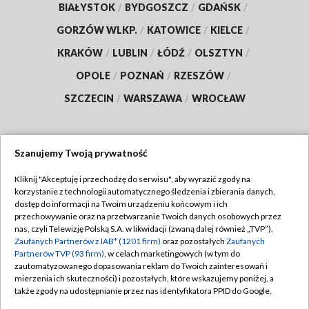
BIAŁYSTOK
/
BYDGOSZCZ
/
GDAŃSK
/
GORZÓW WLKP.
/
KATOWICE
/
KIELCE
/
KRAKÓW
/
LUBLIN
/
ŁÓDŹ
/
OLSZTYN
/
OPOLE
/
POZNAŃ
/
RZESZÓW
/
SZCZECIN
/
WARSZAWA
/
WROCŁAW
Szanujemy Twoją prywatność
Dołącz do nas:
Kliknij "Akceptuję i przechodzę do serwisu", aby wyrazić zgody na
korzystanie z technologii automatycznego śledzenia i zbierania danych,
TVP
dostęp do informacji na Twoim urządzeniu końcowym i ich
Abonament TVP
przechowywanie oraz na przetwarzanie Twoich danych osobowych przez
Regulamin TVP
nas, czyli Telewizję Polską S.A. w likwidacji (zwaną dalej również „TVP”),
Emisja w TVP
Polityka prywatności
Zaufanych Partnerów z IAB* (1201 firm)
oraz pozostałych
Zaufanych
Partnerów TVP (93 firm)
, w celach marketingowych (w tym do
Centrum informacji TVP
Moje zgody
zautomatyzowanego dopasowania reklam do Twoich zainteresowań i
mierzenia ich skuteczności) i pozostałych, które wskazujemy poniżej, a
Naziemna Telewizja Cyfrowa
Pomoc
także zgody na udostępnianie przez nas identyfikatora PPID do Google.
Sklep TVP
Biuro reklamy