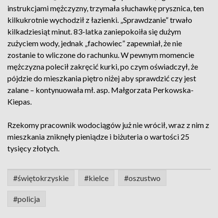
instrukcjami mężczyzny, trzymała słuchawkę prysznica, ten
kilkukrotnie wychodził z łazienki. „Sprawdzanie” trwało
kilkadziesiąt minut. 83-latka zaniepokoiła się dużym
zużyciem wody, jednak „fachowiec” zapewniał, że nie
zostanie to wliczone do rachunku. W pewnym momencie
mężczyzna polecił zakręcić kurki, po czym oświadczył, że
pójdzie do mieszkania piętro niżej aby sprawdzić czy jest
zalane – kontynuowała mł. asp. Małgorzata Perkowska-
Kiepas.
Rzekomy pracownik wodociągów już nie wrócił, wraz z nim z
mieszkania zniknęły pieniądze i biżuteria o wartości 25
tysięcy złotych.
#świętokrzyskie
#kielce
#oszustwo
#policja