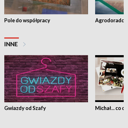
Pole do współpracy
Agrodoradcy 
INNE
Gwiazdy od Szafy
Michał... co dz