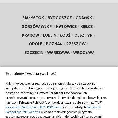
BIAŁYSTOK
/
BYDGOSZCZ
/
GDAŃSK
/
GORZÓW WLKP.
/
KATOWICE
/
KIELCE
/
KRAKÓW
/
LUBLIN
/
ŁÓDŹ
/
OLSZTYN
/
OPOLE
/
POZNAŃ
/
RZESZÓW
/
SZCZECIN
/
WARSZAWA
/
WROCŁAW
Szanujemy Twoją prywatność
Dołącz do nas:
Kliknij "Akceptuję i przechodzę do serwisu", aby wyrazić zgody na
korzystanie z technologii automatycznego śledzenia i zbierania danych,
TVP
dostęp do informacji na Twoim urządzeniu końcowym i ich
Abonament TVP
przechowywanie oraz na przetwarzanie Twoich danych osobowych przez
Regulamin TVP
nas, czyli Telewizję Polską S.A. w likwidacji (zwaną dalej również „TVP”),
Emisja w TVP
Zaufanych Partnerów z IAB* (1201 firm)
oraz pozostałych
Zaufanych
Polityka prywatności
Partnerów TVP (93 firm)
, w celach marketingowych (w tym do
Centrum informacji TVP
Moje zgody
zautomatyzowanego dopasowania reklam do Twoich zainteresowań i