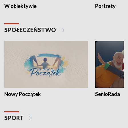
W obiektywie
Portrety
SPOŁECZEŃSTWO
Nowy Początek
SenioRada
SPORT