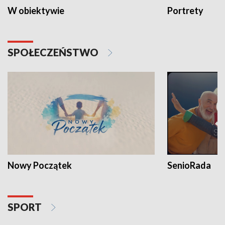
W obiektywie
Portrety
SPOŁECZEŃSTWO
Nowy Początek
SenioRada
SPORT