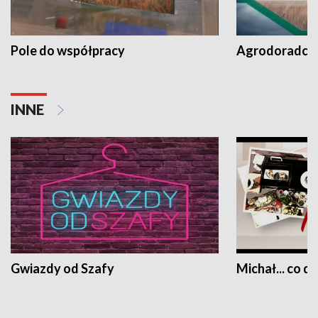
Pole do współpracy
Agrodoradcy 
INNE
Gwiazdy od Szafy
Michał... co dz