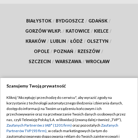
BIAŁYSTOK
/
BYDGOSZCZ
/
GDAŃSK
/
GORZÓW WLKP.
/
KATOWICE
/
KIELCE
/
KRAKÓW
/
LUBLIN
/
ŁÓDŹ
/
OLSZTYN
/
OPOLE
/
POZNAŃ
/
RZESZÓW
/
SZCZECIN
/
WARSZAWA
/
WROCŁAW
Szanujemy Twoją prywatność
Dołącz do nas:
Kliknij "Akceptuję i przechodzę do serwisu", aby wyrazić zgody na
korzystanie z technologii automatycznego śledzenia i zbierania danych,
TVP
dostęp do informacji na Twoim urządzeniu końcowym i ich
Abonament TVP
przechowywanie oraz na przetwarzanie Twoich danych osobowych przez
Regulamin TVP
nas, czyli Telewizję Polską S.A. w likwidacji (zwaną dalej również „TVP”),
Emisja w TVP
Zaufanych Partnerów z IAB* (1201 firm)
oraz pozostałych
Zaufanych
Polityka prywatności
Partnerów TVP (93 firm)
, w celach marketingowych (w tym do
Centrum informacji TVP
Moje zgody
zautomatyzowanego dopasowania reklam do Twoich zainteresowań i