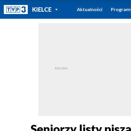
POWRÓT DO
KIELCE
Aktualności
Program
TVP REGIONY
Seniorzy listy pisz