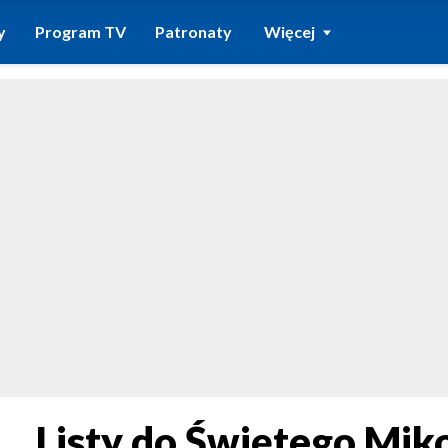
y
Program TV
Patronaty
Więcej
ą. „Listy do Świętego Mik