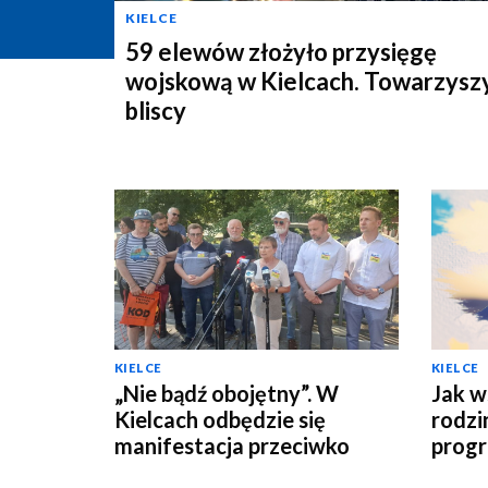
KIELCE
59 elewów złożyło przysięgę
wojskową w Kielcach. Towarzyszy
bliscy
KIELCE
KIELCE
„Nie bądź obojętny”. W
Jak w
Kielcach odbędzie się
rodzi
manifestacja przeciwko
progr
przemocy i hejtowi