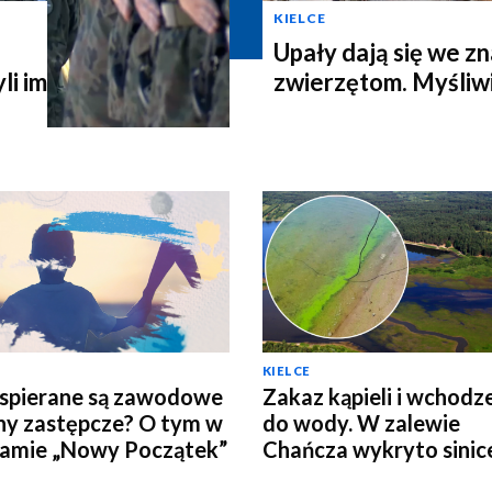
KIELCE
Upały dają się we zn
li im
zwierzętom. Myśliwi
KIELCE
spierane są zawodowe
Zakaz kąpieli i wchodz
ny zastępcze? O tym w
do wody. W zalewie
amie „Nowy Początek”
Chańcza wykryto sinic