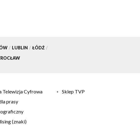
KÓW
/
LUBLIN
/
ŁÓDŹ
/
ROCŁAW
 Telewizja Cyfrowa
Sklep TVP
la prasy
tograficzny
sing (znaki)