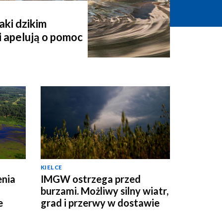
aki dzikim
 apelują o pomoc
KIELCE
enia
IMGW ostrzega przed
burzami. Możliwy silny wiatr,
e
grad i przerwy w dostawie
prądu