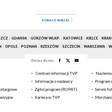
ZOBACZ WIĘCEJ
SZCZ
/
GDAŃSK
/
GORZÓW WLKP.
/
KATOWICE
/
KIELCE
/
KRA
N
/
OPOLE
/
POZNAŃ
/
RZESZÓW
/
SZCZECIN
/
WARSZAWA
/
W
Dołącz do nas:
Centrum informacji TVP
Naziemna
Informacje o nadawcy
Program d
zetargowe
Zgłoś program (ROPAT)
Serwis fo
wizyjna
Kariera w TVP
Merchandi