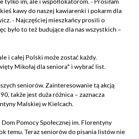
e tylko im, ale i współlokatorom. - Prosiłam
akieś kawy do naszej kawiarenki i pokarm dla
z. - Najczęściej mieszkańcy prosili o
ięc było to też budujące dla nas wszystkich –
le i całej Polski może zostać każdy.
ęty Mikołaj dla seniora" i wybrać list.
aszych seniorów. Zainteresowanie tą akcją
90, także jest duża różnica – zaznacza
ntyny Malskiej w Kielcach.
at. Dom Pomocy Społecznej im. Florentyny
rok temu. Teraz seniorów do pisania listów nie