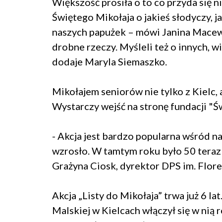
Większość prosiła o to co przyda się ni
Świętego Mikołaja o jakieś słodyczy, j
naszych papużek – mówi Janina Macewic
drobne rzeczy. Myśleli też o innych, w
dodaje Maryla Siemaszko.
Mikołajem seniorów nie tylko z Kielc, a
Wystarczy wejść na stronę fundacji "Świ
- Akcja jest bardzo popularna wśród n
wzrosło. W tamtym roku było 50 teraz 
Grażyna Ciosk, dyrektor DPS im. Flore
Akcja „Listy do Mikołaja” trwa już 6 l
Malskiej w Kielcach włączył się w nią 