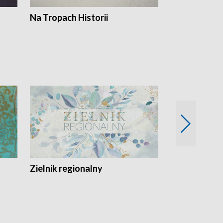
Na Tropach Historii
Szept ziemi
Zielnik regionalny
EkoLogiczni