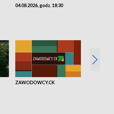
04.08.2026, godz. 18:30
03.08.2026, 
ZAWODOWCY.CK
Solidarni z U