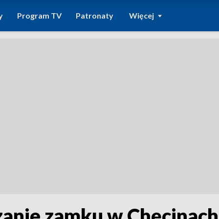
y
Program TV
Patronaty
Więcej
anie zamku w Chęcinac