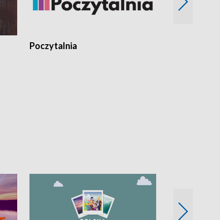
Poczytalnia
Koncerty TV