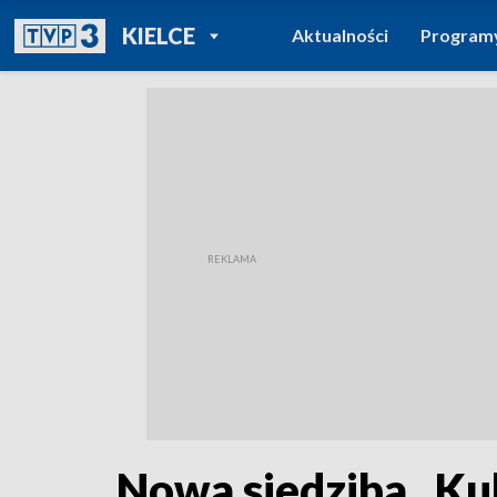
POWRÓT DO
KIELCE
Aktualności
Program
TVP REGIONY
Nowa siedziba „Ku