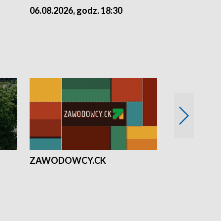
06.08.2026, godz. 18:30
05.08.2026, 
ZAWODOWCY.CK
Solidarni z U