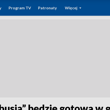
y
Program TV
Patronaty
Więcej
busia” będzie gotowa w g