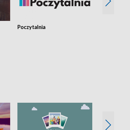
Poczytalnia
Koncerty TV