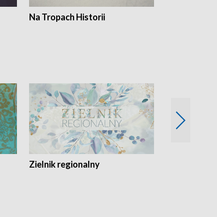
Na Tropach Historii
Szept ziemi
Zielnik regionalny
EkoLogiczni