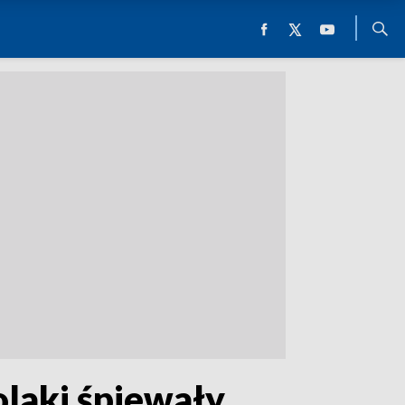
olaki śpiewały