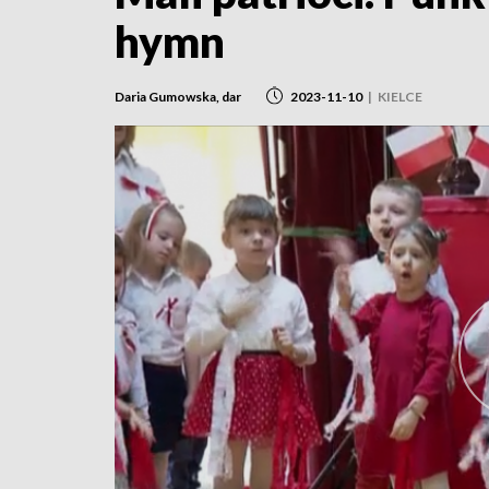
hymn
Daria Gumowska, dar
2023-11-10
|
KIELCE