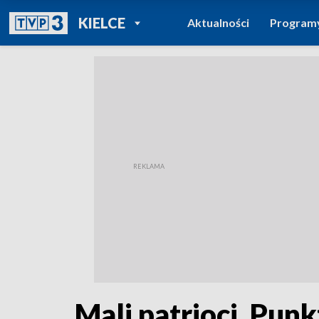
POWRÓT DO
KIELCE
Aktualności
Program
TVP REGIONY
Mali patrioci. Pun