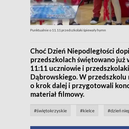
Punktualnie o 11.11 przedszkolaki śpiewały hymn
Choć Dzień Niepodległości dopi
przedszkolach świętowano już w
11:11 uczniowie i przedszkolak
Dąbrowskiego. W przedszkolu n
o krok dalej i przygotowali kon
materiał filmowy.
#świętokrzyskie
#kielce
#dzień nie