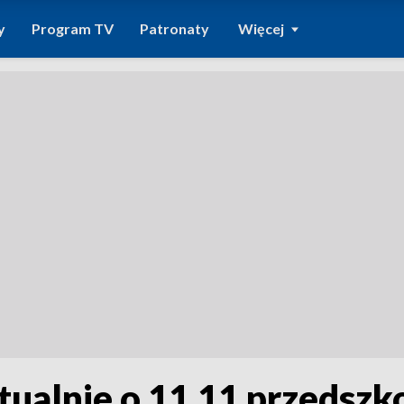
y
Program TV
Patronaty
Więcej
ktualnie o 11.11 przedszk