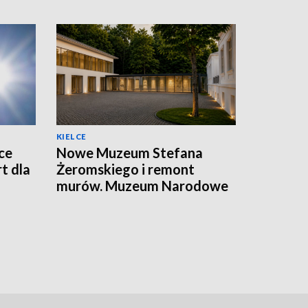
KIELCE
ce
Nowe Muzeum Stefana
t dla
Żeromskiego i remont
murów. Muzeum Narodowe
realizuje dwie duże
inwestycje