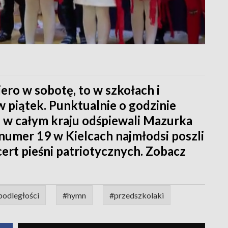
ero w sobotę, to w szkołach i
 piątek. Punktualnie o godzinie
i w całym kraju odśpiewali Mazurka
umer 19 w Kielcach najmłodsi poszli
cert pieśni patriotycznych. Zobacz
podległości
#hymn
#przedszkolaki