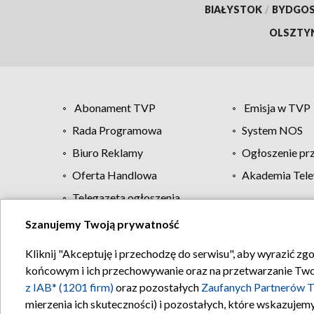
BIAŁYSTOK
/
BYDGO
OLSZTY
Abonament TVP
Emisja w TVP
Rada Programowa
System NOS
Biuro Reklamy
Ogłoszenie pr
Oferta Handlowa
Akademia Tele
Telegazeta ogłoszenia
Szanujemy Twoją prywatność
Regulamin TVP
Kliknij "Akceptuję i przechodzę do serwisu", aby wyrazić zg
końcowym i ich przechowywanie oraz na przetwarzanie Twoich
z IAB* (1201 firm)
oraz pozostałych
Zaufanych Partnerów T
mierzenia ich skuteczności) i pozostałych, które wskazujemy