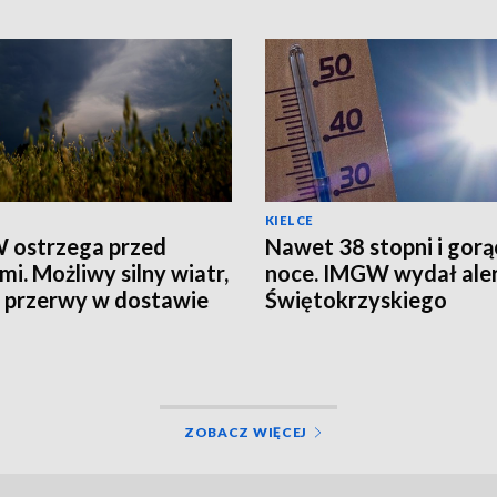
KIELCE
 ostrzega przed
Nawet 38 stopni i gorą
mi. Możliwy silny wiatr,
noce. IMGW wydał aler
i przerwy w dostawie
Świętokrzyskiego
ZOBACZ WIĘCEJ