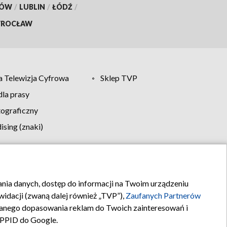
KÓW
/
LUBLIN
/
ŁÓDŹ
/
ROCŁAW
 Telewizja Cyfrowa
Sklep TVP
la prasy
tograficzny
sing (znaki)
klamy
Kontakt
rania danych, dostęp do informacji na Twoim urządzeniu
idacji (zwaną dalej również „TVP”),
Zaufanych Partnerów
anego dopasowania reklam do Twoich zainteresowań i
a PPID do Google.