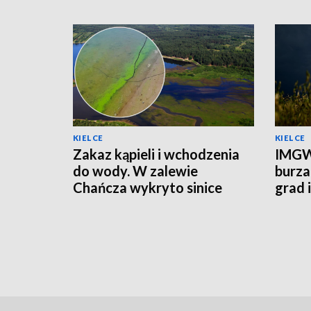
KIELCE
KIELCE
Zakaz kąpieli i wchodzenia
IMGW
do wody. W zalewie
burza
Chańcza wykryto sinice
grad 
prądu