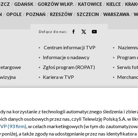
SZCZ
/
GDAŃSK
/
GORZÓW WLKP.
/
KATOWICE
/
KIELCE
/
KRA
N
/
OPOLE
/
POZNAŃ
/
RZESZÓW
/
SZCZECIN
/
WARSZAWA
/
W
Dołącz do nas:
Centrum informacji TVP
Naziemna
Informacje o nadawcy
Program d
zetargowe
Zgłoś program (ROPAT)
Serwis fo
wizyjna
Kariera w TVP
Merchandi
Polityka prywatności
Moje zgody
Pomoc
Biuro re
ody na korzystanie z technologii automatycznego śledzenia i zbie
 danych osobowych przez nas, czyli Telewizję Polską S.A. w likw
VP (93 firm)
, w celach marketingowych (w tym do zautomatyzow
 poniżej, a także zgody na udostępnianie przez nas identyfikator