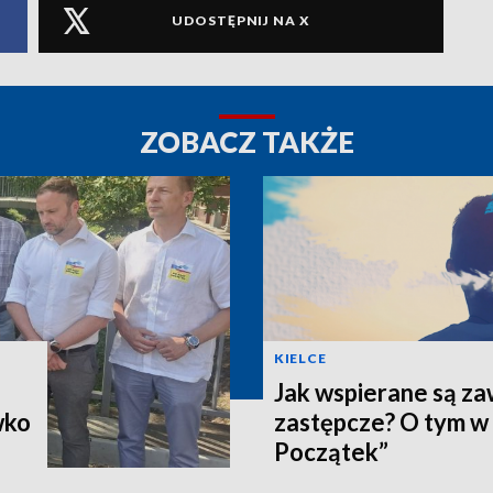
UDOSTĘPNIJ NA X
ZOBACZ TAKŻE
KIELCE
Jak wspierane są z
wko
zastępcze? O tym w
Początek”