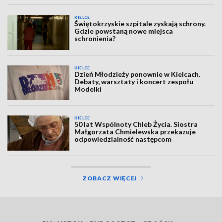
KIELCE
Świętokrzyskie szpitale zyskają schrony.
Gdzie powstaną nowe miejsca
schronienia?
KIELCE
Dzień Młodzieży ponownie w Kielcach.
Debaty, warsztaty i koncert zespołu
Modelki
KIELCE
50 lat Wspólnoty Chleb Życia. Siostra
Małgorzata Chmielewska przekazuje
odpowiedzialność następcom
ZOBACZ WIĘCEJ