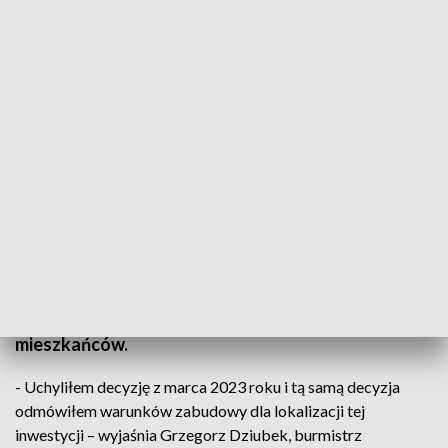
Spalarni martwych zwierząt nie będzie. Kontrowersyjna decyzja została
uchylona
Władze Włoszczowy wydały decyzję o uchyleniu
zgody na lokalizację spalarni padliny. Inwestycja od
miesięcy budziła ogromne kontrowersje i protesty
mieszkańców.
- Uchyliłem decyzję z marca 2023 roku i tą samą decyzja
odmówiłem warunków zabudowy dla lokalizacji tej
inwestycji – wyjaśnia Grzegorz Dziubek, burmistrz