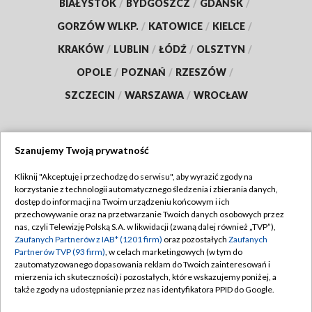
BIAŁYSTOK
/
BYDGOSZCZ
/
GDAŃSK
/
GORZÓW WLKP.
/
KATOWICE
/
KIELCE
/
KRAKÓW
/
LUBLIN
/
ŁÓDŹ
/
OLSZTYN
/
OPOLE
/
POZNAŃ
/
RZESZÓW
/
SZCZECIN
/
WARSZAWA
/
WROCŁAW
Szanujemy Twoją prywatność
Dołącz do nas:
Kliknij "Akceptuję i przechodzę do serwisu", aby wyrazić zgody na
korzystanie z technologii automatycznego śledzenia i zbierania danych,
TVP
dostęp do informacji na Twoim urządzeniu końcowym i ich
Abonament TVP
przechowywanie oraz na przetwarzanie Twoich danych osobowych przez
Regulamin TVP
nas, czyli Telewizję Polską S.A. w likwidacji (zwaną dalej również „TVP”),
Emisja w TVP
Polityka prywatności
Zaufanych Partnerów z IAB* (1201 firm)
oraz pozostałych
Zaufanych
Partnerów TVP (93 firm)
, w celach marketingowych (w tym do
Centrum informacji TVP
Moje zgody
zautomatyzowanego dopasowania reklam do Twoich zainteresowań i
mierzenia ich skuteczności) i pozostałych, które wskazujemy poniżej, a
Naziemna Telewizja Cyfrowa
Pomoc
także zgody na udostępnianie przez nas identyfikatora PPID do Google.
Sklep TVP
Biuro reklamy