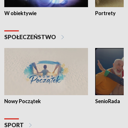
W obiektywie
Portrety
SPOŁECZEŃSTWO
Nowy Początek
SenioRada
SPORT