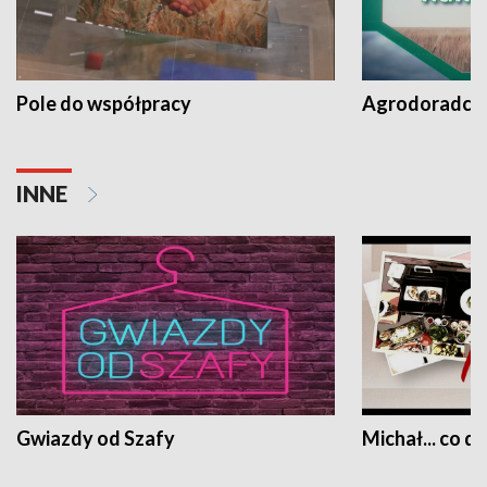
Pole do współpracy
Agrodoradcy 
INNE
Gwiazdy od Szafy
Michał... co dz