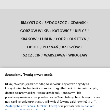
BIAŁYSTOK
/
BYDGOSZCZ
/
GDAŃSK
/
GORZÓW WLKP.
/
KATOWICE
/
KIELCE
/
KRAKÓW
/
LUBLIN
/
ŁÓDŹ
/
OLSZTYN
/
OPOLE
/
POZNAŃ
/
RZESZÓW
/
SZCZECIN
/
WARSZAWA
/
WROCŁAW
Szanujemy Twoją prywatność
Dołącz do nas:
Kliknij "Akceptuję i przechodzę do serwisu", aby wyrazić zgody na
korzystanie z technologii automatycznego śledzenia i zbierania danych,
TVP
dostęp do informacji na Twoim urządzeniu końcowym i ich
Abonament TVP
przechowywanie oraz na przetwarzanie Twoich danych osobowych przez
Regulamin TVP
nas, czyli Telewizję Polską S.A. w likwidacji (zwaną dalej również „TVP”),
Emisja w TVP
Zaufanych Partnerów z IAB* (1201 firm)
oraz pozostałych
Zaufanych
Polityka prywatności