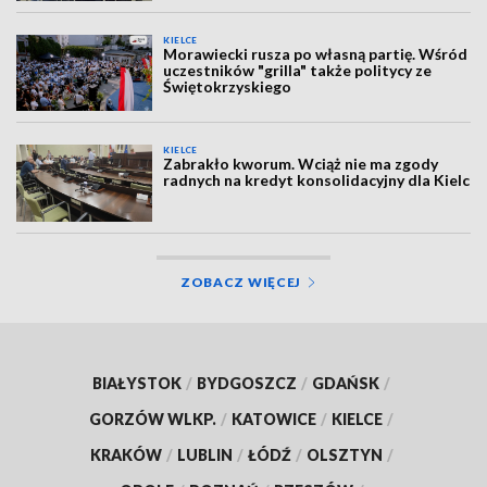
KIELCE
Morawiecki rusza po własną partię. Wśród
uczestników "grilla" także politycy ze
Świętokrzyskiego
KIELCE
Zabrakło kworum. Wciąż nie ma zgody
radnych na kredyt konsolidacyjny dla Kielc
ZOBACZ WIĘCEJ
BIAŁYSTOK
/
BYDGOSZCZ
/
GDAŃSK
/
GORZÓW WLKP.
/
KATOWICE
/
KIELCE
/
KRAKÓW
/
LUBLIN
/
ŁÓDŹ
/
OLSZTYN
/