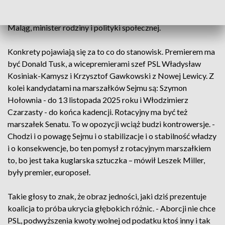
mianownik dla tych ugrupowań, to jest przejąć władzę, za
wszelką cenę, wszelkimi sposobami – komentuje Marlena
Maląg, minister rodziny i polityki społecznej.
Konkrety pojawiają się za to co do stanowisk. Premierem ma
być Donald Tusk, a wicepremierami szef PSL Władysław
Kosiniak-Kamysz i Krzysztof Gawkowski z Nowej Lewicy. Z
kolei kandydatami na marszałków Sejmu są: Szymon
Hołownia - do 13 listopada 2025 roku i Włodzimierz
Czarzasty - do końca kadencji. Rotacyjny ma być też
marszałek Senatu. To w opozycji wciąż budzi kontrowersje. -
Chodzi i o powagę Sejmu i o stabilizacje i o stabilność władzy
i o konsekwencje, bo ten pomysł z rotacyjnym marszałkiem
to, bo jest taka kuglarska sztuczka – mówił Leszek Miller,
były premier, europoseł.
Takie głosy to znak, że obraz jedności, jaki dziś prezentuje
koalicja to próba ukrycia głębokich różnic. - Aborcji nie chce
PSL, podwyższenia kwoty wolnej od podatku ktoś inny i tak