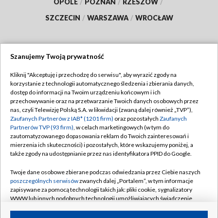
OPOLE
/
POZNAŃ
/
RZESZÓW
/
SZCZECIN
/
WARSZAWA
/
WROCŁAW
Szanujemy Twoją prywatność
Dołącz do nas:
Kliknij "Akceptuję i przechodzę do serwisu", aby wyrazić zgody na
korzystanie z technologii automatycznego śledzenia i zbierania danych,
TVP
dostęp do informacji na Twoim urządzeniu końcowym i ich
Abonament TVP
przechowywanie oraz na przetwarzanie Twoich danych osobowych przez
Regulamin TVP
nas, czyli Telewizję Polską S.A. w likwidacji (zwaną dalej również „TVP”),
Emisja w TVP
Polityka prywatności
Zaufanych Partnerów z IAB* (1201 firm)
oraz pozostałych
Zaufanych
Partnerów TVP (93 firm)
, w celach marketingowych (w tym do
Centrum informacji TVP
Moje zgody
zautomatyzowanego dopasowania reklam do Twoich zainteresowań i
mierzenia ich skuteczności) i pozostałych, które wskazujemy poniżej, a
Naziemna Telewizja Cyfrowa
Pomoc
także zgody na udostępnianie przez nas identyfikatora PPID do Google.
Sklep TVP
Biuro reklamy
Twoje dane osobowe zbierane podczas odwiedzania przez Ciebie naszych
Rada Programowa
Kontakt
poszczególnych serwisów
zwanych dalej „Portalem”, w tym informacje
zapisywane za pomocą technologii takich jak: pliki cookie, sygnalizatory
System NOS
WWW lub innych podobnych technologii umożliwiających świadczenie
dopasowanych i bezpiecznych usług, personalizację treści oraz reklam,
Informacje o nadawcy
Kanały
udostępnianie funkcji mediów społecznościowych oraz analizowanie