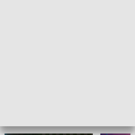
Informator kulturalny
Drzwi do kult
TECHNIKA I MOTORYZACJA
WYPOCZYNEK I REKREACJA