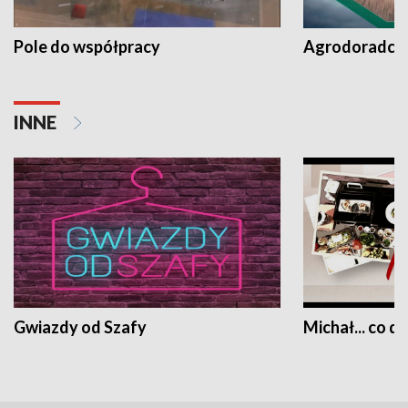
Pole do współpracy
Agrodoradcy 
INNE
Gwiazdy od Szafy
Michał... co dz