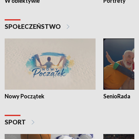
W obiektywie
Portrety
SPOŁECZEŃSTWO
Nowy Początek
SenioRada
SPORT