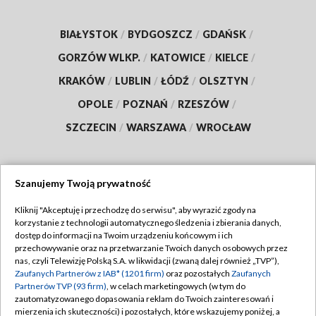
BIAŁYSTOK
/
BYDGOSZCZ
/
GDAŃSK
/
GORZÓW WLKP.
/
KATOWICE
/
KIELCE
/
KRAKÓW
/
LUBLIN
/
ŁÓDŹ
/
OLSZTYN
/
OPOLE
/
POZNAŃ
/
RZESZÓW
/
SZCZECIN
/
WARSZAWA
/
WROCŁAW
Szanujemy Twoją prywatność
Dołącz do nas:
Kliknij "Akceptuję i przechodzę do serwisu", aby wyrazić zgody na
korzystanie z technologii automatycznego śledzenia i zbierania danych,
TVP
dostęp do informacji na Twoim urządzeniu końcowym i ich
Abonament TVP
przechowywanie oraz na przetwarzanie Twoich danych osobowych przez
Regulamin TVP
nas, czyli Telewizję Polską S.A. w likwidacji (zwaną dalej również „TVP”),
Emisja w TVP
Zaufanych Partnerów z IAB* (1201 firm)
oraz pozostałych
Zaufanych
Polityka prywatności
Partnerów TVP (93 firm)
, w celach marketingowych (w tym do
Centrum informacji TVP
Moje zgody
zautomatyzowanego dopasowania reklam do Twoich zainteresowań i
mierzenia ich skuteczności) i pozostałych, które wskazujemy poniżej, a