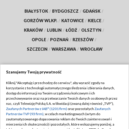
BIAŁYSTOK
/
BYDGOSZCZ
/
GDAŃSK
/
GORZÓW WLKP.
/
KATOWICE
/
KIELCE
/
KRAKÓW
/
LUBLIN
/
ŁÓDŹ
/
OLSZTYN
/
OPOLE
/
POZNAŃ
/
RZESZÓW
/
SZCZECIN
/
WARSZAWA
/
WROCŁAW
Szanujemy Twoją prywatność
Dołącz do nas:
Kliknij "Akceptuję i przechodzę do serwisu", aby wyrazić zgody na
korzystanie z technologii automatycznego śledzenia i zbierania danych,
TVP
dostęp do informacji na Twoim urządzeniu końcowym i ich
Abonament TVP
przechowywanie oraz na przetwarzanie Twoich danych osobowych przez
Regulamin TVP
nas, czyli Telewizję Polską S.A. w likwidacji (zwaną dalej również „TVP”),
Emisja w TVP
Polityka prywatności
Zaufanych Partnerów z IAB* (1201 firm)
oraz pozostałych
Zaufanych
Partnerów TVP (93 firm)
, w celach marketingowych (w tym do
Centrum informacji TVP
Moje zgody
zautomatyzowanego dopasowania reklam do Twoich zainteresowań i
mierzenia ich skuteczności) i pozostałych, które wskazujemy poniżej, a
Naziemna Telewizja Cyfrowa
Pomoc