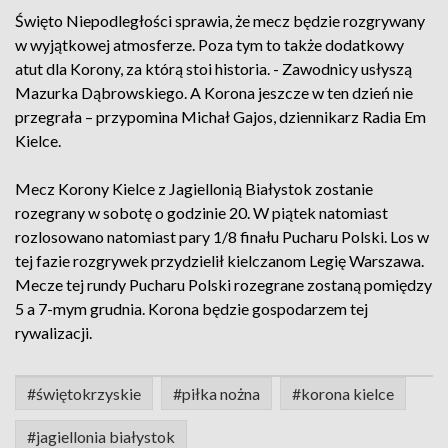
Święto Niepodległości sprawia, że mecz będzie rozgrywany
w wyjątkowej atmosferze. Poza tym to także dodatkowy
atut dla Korony, za którą stoi historia. - Zawodnicy usłyszą
Mazurka Dąbrowskiego. A Korona jeszcze w ten dzień nie
przegrała – przypomina Michał Gajos, dziennikarz Radia Em
Kielce.
Mecz Korony Kielce z Jagiellonią Białystok zostanie
rozegrany w sobotę o godzinie 20. W piątek natomiast
rozlosowano natomiast pary 1/8 finału Pucharu Polski. Los w
tej fazie rozgrywek przydzielił kielczanom Legię Warszawa.
Mecze tej rundy Pucharu Polski rozegrane zostaną pomiędzy
5 a 7-mym grudnia. Korona będzie gospodarzem tej
rywalizacji.
#świętokrzyskie
#piłka nożna
#korona kielce
#jagiellonia białystok