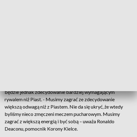
narodowego w ciągu roku. Czerwony i żółty to z kolei barwy
obu zespołów. Starcia z Jagiellonią Białystok nie bez
powodu nazywane są „żółto-czerwonymi derbami".
W tych obecnych faworytem są przyjezdni, którzy są
wiceliderem tabeli. - Mają mocny cały zespół, ale my nie
jesteśmy gorsi. I stać nas na to, żeby Jagiellonię pokonać –
mówi Kamil Kuzera, trener Korony Kielce.
Kielczanie są niepokonani już od 6-ciu spotkań w lidze. W
minionej kolejce pokazali, że potrafią punktować nawet w
meczach, które nie do końca im się układają. Jagiellonia
będzie jednak zdecydowanie bardziej wymagającym
rywalem niż Piast. - Musimy zagrać ze zdecydowanie
większą odwagą niż z Piastem. Nie da się ukryć, że wtedy
byliśmy nieco zmęczeni meczem pucharowym. Musimy
zagrać z większą energią i być sobą – uważa Ronaldo
Deaconu, pomocnik Korony Kielce.