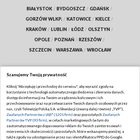
BIAŁYSTOK
/
BYDGOSZCZ
/
GDAŃSK
/
GORZÓW WLKP.
/
KATOWICE
/
KIELCE
/
KRAKÓW
/
LUBLIN
/
ŁÓDŹ
/
OLSZTYN
/
OPOLE
/
POZNAŃ
/
RZESZÓW
/
SZCZECIN
/
WARSZAWA
/
WROCŁAW
Szanujemy Twoją prywatność
Dołącz do nas:
Kliknij "Akceptuję i przechodzę do serwisu", aby wyrazić zgody na
korzystanie z technologii automatycznego śledzenia i zbierania danych,
TVP
dostęp do informacji na Twoim urządzeniu końcowym i ich
Abonament TVP
przechowywanie oraz na przetwarzanie Twoich danych osobowych przez
Regulamin TVP
nas, czyli Telewizję Polską S.A. w likwidacji (zwaną dalej również „TVP”),
Emisja w TVP
Polityka prywatności
Zaufanych Partnerów z IAB* (1201 firm)
oraz pozostałych
Zaufanych
Partnerów TVP (93 firm)
, w celach marketingowych (w tym do
Centrum informacji TVP
Moje zgody
zautomatyzowanego dopasowania reklam do Twoich zainteresowań i
mierzenia ich skuteczności) i pozostałych, które wskazujemy poniżej, a
Naziemna Telewizja Cyfrowa
Pomoc
także zgody na udostępnianie przez nas identyfikatora PPID do Google.