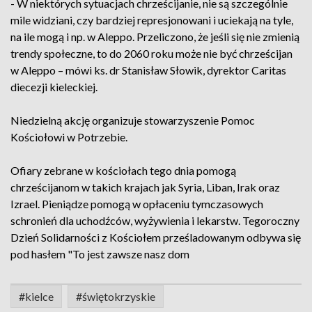
- W niektórych sytuacjach chrześcijanie, nie są szczególnie
mile widziani, czy bardziej represjonowani i uciekają na tyle,
na ile mogą i np. w Aleppo. Przeliczono, że jeśli się nie zmienią
trendy społeczne, to do 2060 roku może nie być chrześcijan
w Aleppo – mówi ks. dr Stanisław Słowik, dyrektor Caritas
diecezji kieleckiej.
Niedzielną akcję organizuje stowarzyszenie Pomoc
Kościołowi w Potrzebie.
Ofiary zebrane w kościołach tego dnia pomogą
chrześcijanom w takich krajach jak Syria, Liban, Irak oraz
Izrael. Pieniądze pomogą w opłaceniu tymczasowych
schronień dla uchodźców, wyżywienia i lekarstw. Tegoroczny
Dzień Solidarności z Kościołem prześladowanym odbywa się
pod hasłem "To jest zawsze nasz dom
#kielce
#świętokrzyskie