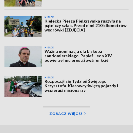
KIELCE
Kielecka Piesza Pielgrzymka ruszyła na
pątniczy szlak. Przed nimi 210 kilometrów
wędrówki [ZDJĘCIA]
KIELCE
Ważna nominacja dla biskupa
sandomierskiego. Papież Leon XIV
powierzył mu prestiżową funkcję
KIELCE
Rozpoczął się Tydzień Świętego
Krzysztofa. Kierowcy święcą pojazdy i
wspierają misjonarzy
ZOBACZ WIĘCEJ