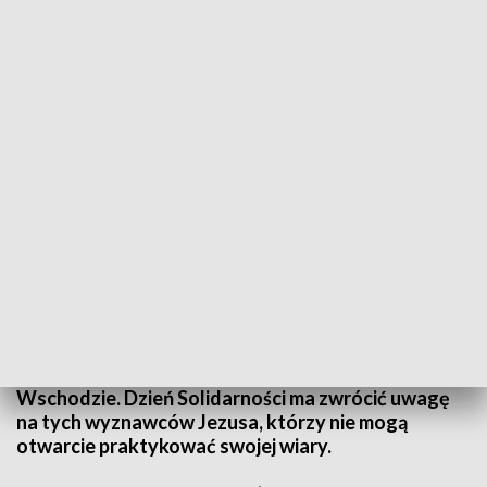
Dzień Solidarności z Kościołem Prześladowanym. Modlitwa za
prześladowanych chrześcijan
W niedzielę katolicy na całym świecie będą
obchodzić Dzień Solidarności z Kościołem
Prześladowanym, w tym roku poświęcony
modlitwom i ofiarom dla chrześcijan na Bliskim
Wschodzie. Dzień Solidarności ma zwrócić uwagę
na tych wyznawców Jezusa, którzy nie mogą
otwarcie praktykować swojej wiary.