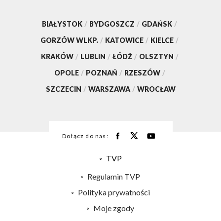
BIAŁYSTOK
/
BYDGOSZCZ
/
GDAŃSK
/
GORZÓW WLKP.
/
KATOWICE
/
KIELCE
/
KRAKÓW
/
LUBLIN
/
ŁÓDŹ
/
OLSZTYN
/
OPOLE
/
POZNAŃ
/
RZESZÓW
/
SZCZECIN
/
WARSZAWA
/
WROCŁAW
Dołącz do nas:
TVP
Abonament TVP
Regulamin TVP
Emisja w TVP
Polityka prywatności
Centrum informacji TVP
Moje zgody