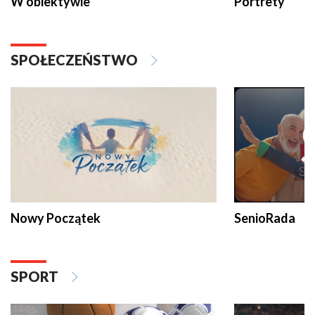
W obiektywie
Portrety
SPOŁECZEŃSTWO
Nowy Początek
SenioRada
SPORT