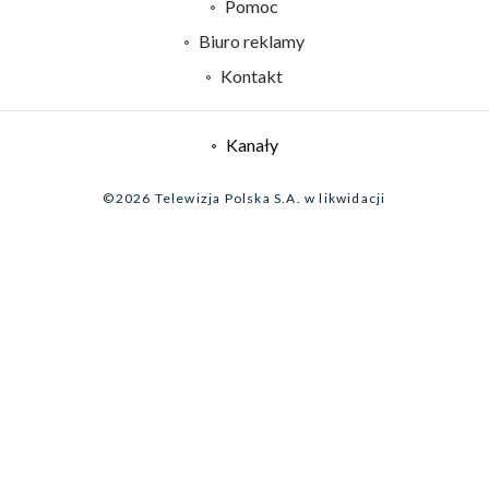
Naziemna Telewizja Cyfrowa
Pomoc
Sklep TVP
Biuro reklamy
Rada Programowa
Kontakt
System NOS
Informacje o nadawcy
Kanały
Program dla prasy
©2026 Telewizja Polska S.A. w likwidacji
Biuro Reklamy
Ogłoszenie przetargowe
Zgłoś program (ROPAT)
Serwis fotograficzny
Oferta Handlowa
Akademia Telewizyjna
Kariera w TVP
Merchandising (znaki)