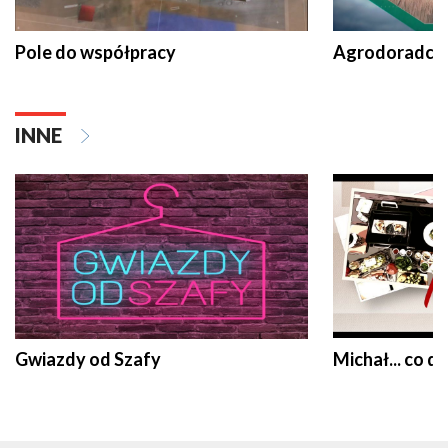
Pole do współpracy
Agrodoradcy 
INNE
Gwiazdy od Szafy
Michał... co dz