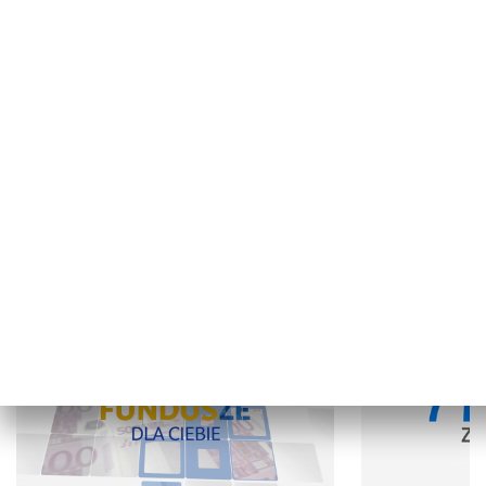
Kocham Świętokrzyskie
Regiony w TV
GOSPODARKA