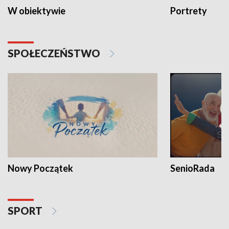
W obiektywie
Portrety
SPOŁECZEŃSTWO
Nowy Początek
SenioRada
SPORT