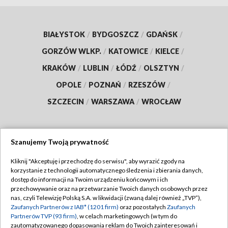
BIAŁYSTOK
/
BYDGOSZCZ
/
GDAŃSK
/
GORZÓW WLKP.
/
KATOWICE
/
KIELCE
/
KRAKÓW
/
LUBLIN
/
ŁÓDŹ
/
OLSZTYN
/
OPOLE
/
POZNAŃ
/
RZESZÓW
/
SZCZECIN
/
WARSZAWA
/
WROCŁAW
Szanujemy Twoją prywatność
Dołącz do nas:
Kliknij "Akceptuję i przechodzę do serwisu", aby wyrazić zgody na
korzystanie z technologii automatycznego śledzenia i zbierania danych,
TVP
dostęp do informacji na Twoim urządzeniu końcowym i ich
Abonament TVP
przechowywanie oraz na przetwarzanie Twoich danych osobowych przez
Regulamin TVP
nas, czyli Telewizję Polską S.A. w likwidacji (zwaną dalej również „TVP”),
Emisja w TVP
Zaufanych Partnerów z IAB* (1201 firm)
oraz pozostałych
Zaufanych
Polityka prywatności
Partnerów TVP (93 firm)
, w celach marketingowych (w tym do
Centrum informacji TVP
Moje zgody
zautomatyzowanego dopasowania reklam do Twoich zainteresowań i