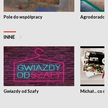
Pole do współpracy
Agrodoradcy 
INNE
Gwiazdy od Szafy
Michał... co dz