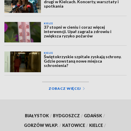
drugi w Kielcach. Koncerty, warsztaty i
spotkania
KIELCE
37 stopni w cieniu i coraz więcej
interwencji. Upał zagraża zdrowiu i
zwiększa ryzyko pożarów
KIELCE
Świętokrzyskie szpitale zyskają schrony.
Gdzie powstaną nowe miejsca
schronienia?
ZOBACZ WIĘCEJ
BIAŁYSTOK
/
BYDGOSZCZ
/
GDAŃSK
/
GORZÓW WLKP.
/
KATOWICE
/
KIELCE
/