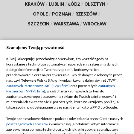
KRAKÓW
/
LUBLIN
/
ŁÓDŹ
/
OLSZTYN
/
OPOLE
/
POZNAŃ
/
RZESZÓW
/
SZCZECIN
/
WARSZAWA
/
WROCŁAW
Szanujemy Twoją prywatność
Dołącz do nas:
Kliknij "Akceptuję i przechodzę do serwisu", aby wyrazić zgody na
korzystanie z technologii automatycznego śledzenia i zbierania danych,
TVP
dostęp do informacji na Twoim urządzeniu końcowym i ich
Abonament TVP
przechowywanie oraz na przetwarzanie Twoich danych osobowych przez
Regulamin TVP
nas, czyli Telewizję Polską S.A. w likwidacji (zwaną dalej również „TVP”),
Emisja w TVP
Polityka prywatności
Zaufanych Partnerów z IAB* (1201 firm)
oraz pozostałych
Zaufanych
Partnerów TVP (93 firm)
, w celach marketingowych (w tym do
Centrum informacji TVP
Moje zgody
zautomatyzowanego dopasowania reklam do Twoich zainteresowań i
mierzenia ich skuteczności) i pozostałych, które wskazujemy poniżej, a
Naziemna Telewizja Cyfrowa
Pomoc
także zgody na udostępnianie przez nas identyfikatora PPID do Google.
Sklep TVP
Biuro reklamy
Twoje dane osobowe zbierane podczas odwiedzania przez Ciebie naszych
Rada Programowa
Kontakt
poszczególnych serwisów
zwanych dalej „Portalem”, w tym informacje
zapisywane za pomocą technologii takich jak: pliki cookie, sygnalizatory
System NOS