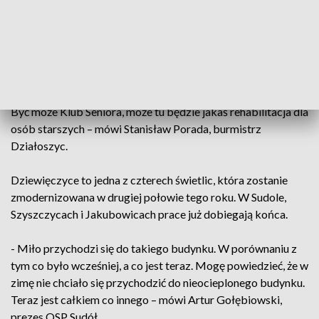
Już na początku przyszłego roku gospodynie będą mogły
spotykać się w nowej świetlicy. Miejsce ma służyć wszystkim
mieszkańcom z okolic.
- I Koła Gospodyń Wiejskich i dzieci będą z niego korzystały.
A później będziemy zastanawiać się co jeszcze można zrobić.
Być może Klub Seniora, może tu będzie jakaś rehabilitacja dla
osób starszych – mówi Stanisław Porada, burmistrz
Działoszyc.
Dziewięczyce to jedna z czterech świetlic, która zostanie
zmodernizowana w drugiej połowie tego roku. W Sudole,
Szyszczycach i Jakubowicach prace już dobiegają końca.
- Miło przychodzi się do takiego budynku. W porównaniu z
tym co było wcześniej, a co jest teraz. Mogę powiedzieć, że w
zimę nie chciało się przychodzić do nieocieplonego budynku.
Teraz jest całkiem co innego – mówi Artur Gołębiowski,
prezes OSP Sudół.