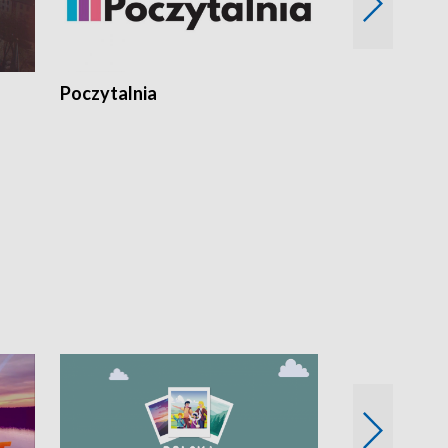
Poczytalnia
Koncerty TV