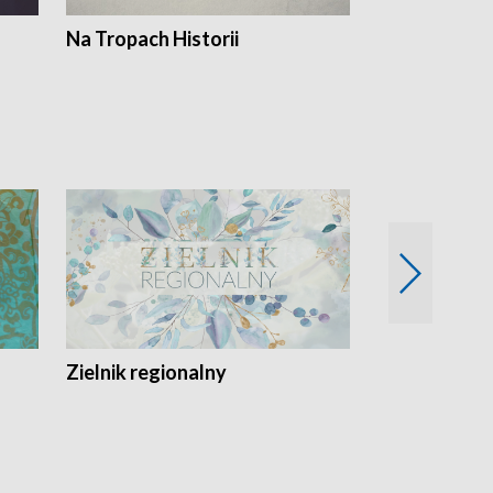
Na Tropach Historii
Szept ziemi
Zielnik regionalny
EkoLogiczni