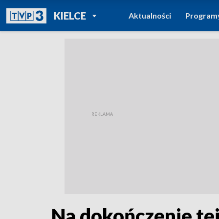
POWRÓT DO
KIELCE
Aktualności
Program
TVP REGIONY
Na dokończenie tej