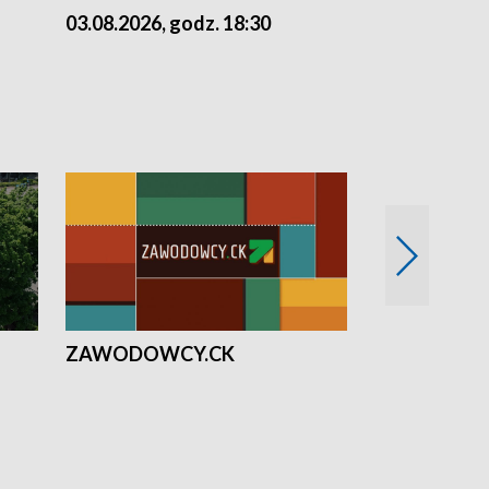
03.08.2026, godz. 18:30
02.08.2026, 
ZAWODOWCY.CK
Solidarni z U