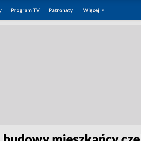
y
Program TV
Patronaty
Więcej
 budowy mieszkańcy czeka