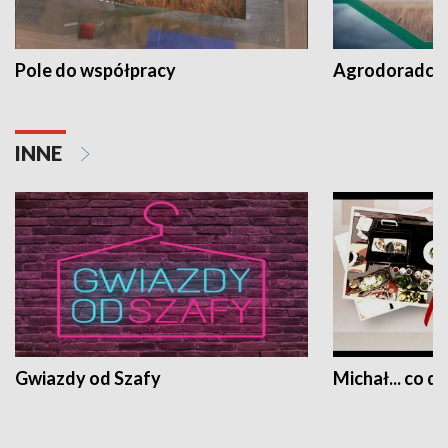
Pole do współpracy
Agrodoradcy 
INNE
Gwiazdy od Szafy
Michał... co dz