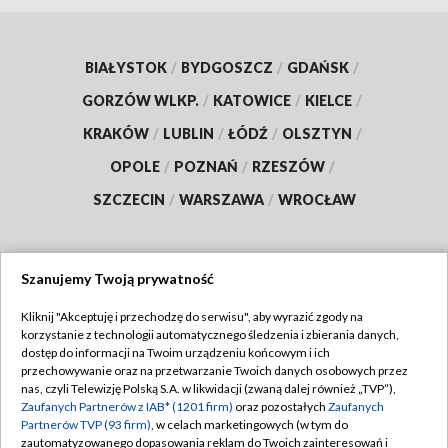
BIAŁYSTOK
/
BYDGOSZCZ
/
GDAŃSK
/
GORZÓW WLKP.
/
KATOWICE
/
KIELCE
/
KRAKÓW
/
LUBLIN
/
ŁÓDŹ
/
OLSZTYN
/
OPOLE
/
POZNAŃ
/
RZESZÓW
/
SZCZECIN
/
WARSZAWA
/
WROCŁAW
Szanujemy Twoją prywatność
Dołącz do nas:
Kliknij "Akceptuję i przechodzę do serwisu", aby wyrazić zgody na
korzystanie z technologii automatycznego śledzenia i zbierania danych,
TVP
dostęp do informacji na Twoim urządzeniu końcowym i ich
Abonament TVP
przechowywanie oraz na przetwarzanie Twoich danych osobowych przez
Regulamin TVP
nas, czyli Telewizję Polską S.A. w likwidacji (zwaną dalej również „TVP”),
Emisja w TVP
Zaufanych Partnerów z IAB* (1201 firm)
oraz pozostałych
Zaufanych
Polityka prywatności
Partnerów TVP (93 firm)
, w celach marketingowych (w tym do
Centrum informacji TVP
Moje zgody
zautomatyzowanego dopasowania reklam do Twoich zainteresowań i