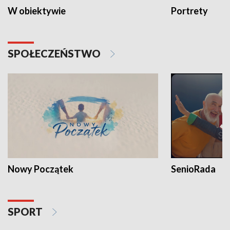
W obiektywie
Portrety
SPOŁECZEŃSTWO
Nowy Początek
SenioRada
SPORT