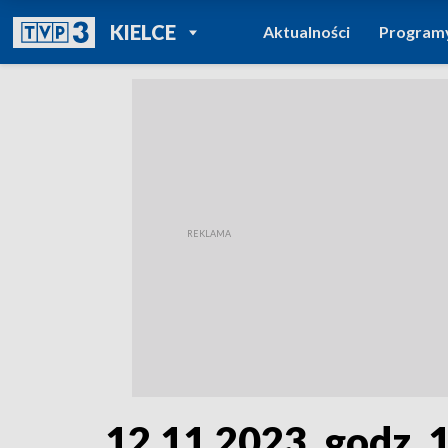
POWRÓT DO
KIELCE
Aktualności
Program
TVP REGIONY
12.11.2023, godz. 