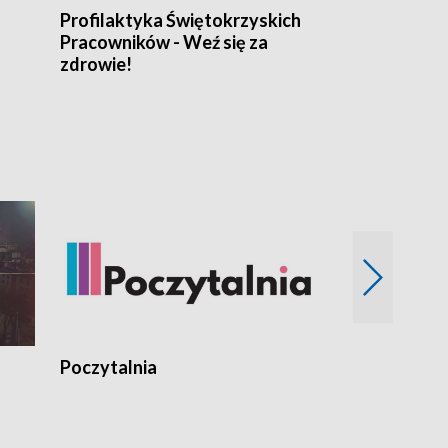
Profilaktyka Świętokrzyskich
Misja: Pacjen
Pracowników - Weź się za
zdrowie!
Poczytalnia
Koncerty TV