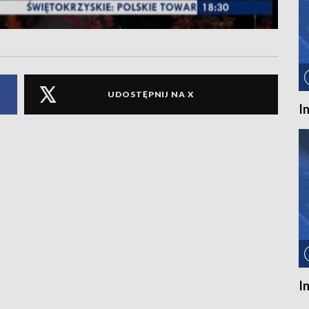
UDOSTĘPNIJ NA X
I
I