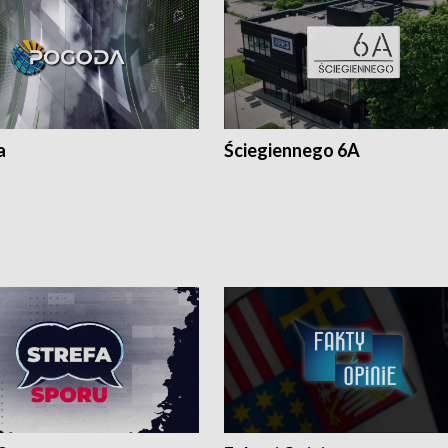
a
Ściegiennego 6A