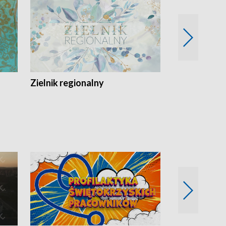
Zielnik regionalny
EkoLogiczni