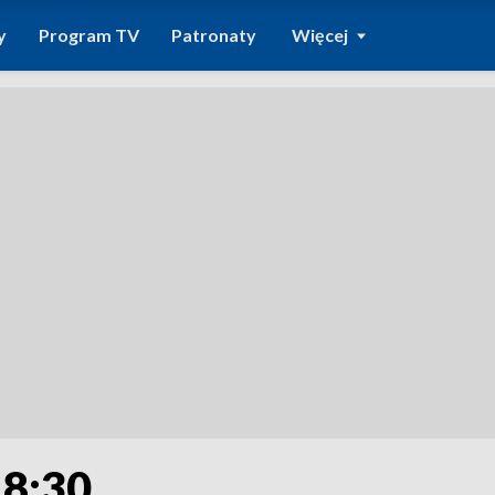
y
Program TV
Patronaty
Więcej
18:30