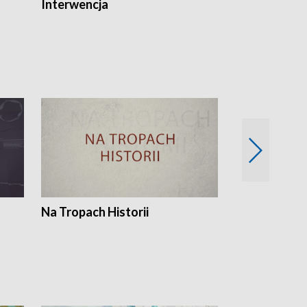
Interwencja
Fakty i Opin
Na Tropach Historii
Szept ziemi