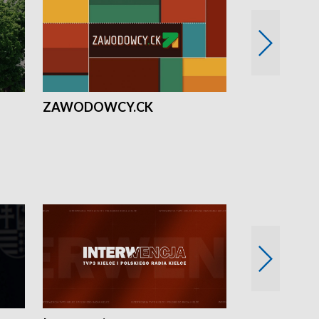
ZAWODOWCY.CK
Solidarni z U