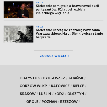
KIELCE
Kielczanie pamiętają o brawurowej akcji
partyzantów. 81 lat od rozbicia
kieleckiego więzienia
KIELCE
Kielczanie uczczą 82. rocznicę Powstania
Warszawskiego. Na ul. Sienkiewicza stanie
barykada
ZOBACZ WIĘCEJ
BIAŁYSTOK
/
BYDGOSZCZ
/
GDAŃSK
/
GORZÓW WLKP.
/
KATOWICE
/
KIELCE
/
KRAKÓW
/
LUBLIN
/
ŁÓDŹ
/
OLSZTYN
/
OPOLE
/
POZNAŃ
/
RZESZÓW
/