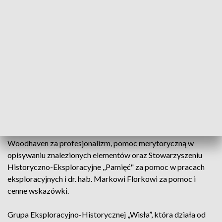
terenie towarzyszą niezwykłe emocje – przyznał mężczyzna.
- Dotykanie tych części daje nam ogromne emocje. Ten
samolot leciał robił się w tym miejscu, a my możemy dotknąć
tej historii. Tą historię dotykamy delikatnie, aby nie naruszyć
części - mówi.
Jest to pierwsze tak duże i znaczące odkrycie w działalności
Grupa Eksploracyjno-Historycznej „Wisła” w dążeniu do
zachowania pamięci o lokalnej historii, będącej częścią
historii Polski, a w tym przypadku światowej historii.
Eksploratorzy dziękują Arkadiuszowi Siewierskiemu
Woodhaven za profesjonalizm, pomoc merytoryczną w
opisywaniu znalezionych elementów oraz Stowarzyszeniu
Historyczno-Eksploracyjne ,,Pamięć" za pomoc w pracach
eksploracyjnych i dr. hab. Markowi Florkowi za pomoc i
cenne wskazówki.
Grupa Eksploracyjno-Historycznej „Wisła”, która działa od