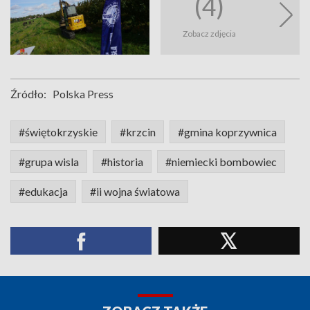
(4)
Zobacz zdjęcia
Źródło:
Polska Press
#świętokrzyskie
#krzcin
#gmina koprzywnica
#grupa wisla
#historia
#niemiecki bombowiec
#edukacja
#ii wojna światowa