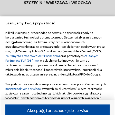
SZCZECIN
/
WARSZAWA
/
WROCŁAW
Szanujemy Twoją prywatność
Dołącz do nas:
Kliknij "Akceptuję i przechodzę do serwisu", aby wyrazić zgody na
korzystanie z technologii automatycznego śledzenia i zbierania danych,
TVP
dostęp do informacji na Twoim urządzeniu końcowym i ich
Abonament TVP
przechowywanie oraz na przetwarzanie Twoich danych osobowych przez
Regulamin TVP
nas, czyli Telewizję Polską S.A. w likwidacji (zwaną dalej również „TVP”),
Emisja w TVP
Polityka prywatności
Zaufanych Partnerów z IAB* (1201 firm)
oraz pozostałych
Zaufanych
Partnerów TVP (93 firm)
, w celach marketingowych (w tym do
Centrum informacji TVP
Moje zgody
zautomatyzowanego dopasowania reklam do Twoich zainteresowań i
mierzenia ich skuteczności) i pozostałych, które wskazujemy poniżej, a
Naziemna Telewizja Cyfrowa
Pomoc
także zgody na udostępnianie przez nas identyfikatora PPID do Google.
Sklep TVP
Biuro reklamy
Twoje dane osobowe zbierane podczas odwiedzania przez Ciebie naszych
Rada Programowa
Kontakt
poszczególnych serwisów
zwanych dalej „Portalem”, w tym informacje
zapisywane za pomocą technologii takich jak: pliki cookie, sygnalizatory
System NOS
WWW lub innych podobnych technologii umożliwiających świadczenie
dopasowanych i bezpiecznych usług, personalizację treści oraz reklam,
Informacje o nadawcy
Kanały
udostępnianie funkcji mediów społecznościowych oraz analizowanie
Akceptuję i przechodzę do serwisu
ruchu w Internecie.
Program dla prasy