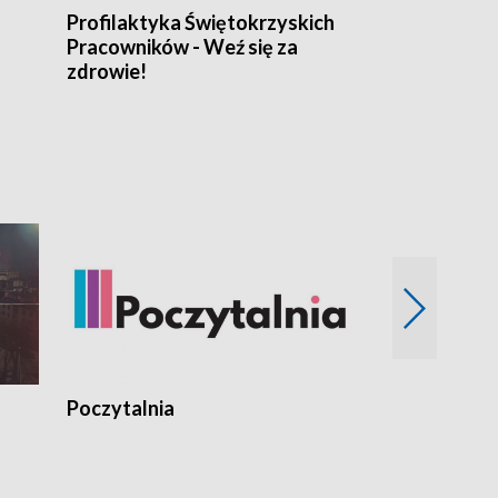
Profilaktyka Świętokrzyskich
Misja: Pacjen
Pracowników - Weź się za
zdrowie!
Poczytalnia
Koncerty TV