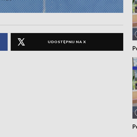
UDOSTĘPNIJ NA X
P
P