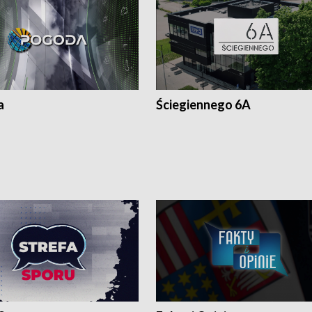
a
Ściegiennego 6A