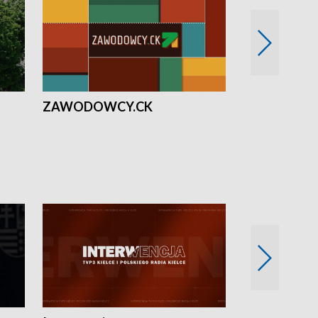
ZAWODOWCY.CK
Solidarni z U