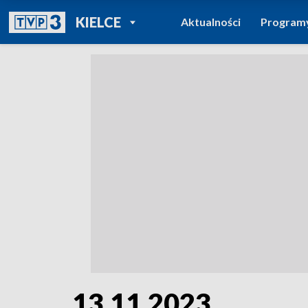
POWRÓT DO
KIELCE
Aktualności
Program
TVP REGIONY
13.11.2023