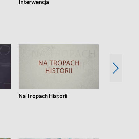
Interwencja
Fakty i Opin
Na Tropach Historii
Szept ziemi