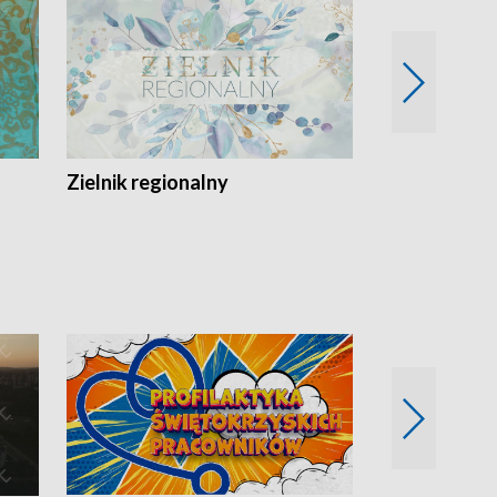
Zielnik regionalny
EkoLogiczni