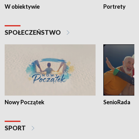
W obiektywie
Portrety
SPOŁECZEŃSTWO
Nowy Początek
SenioRada
SPORT