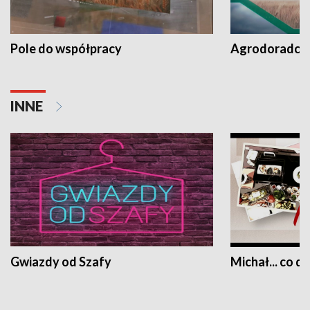
Pole do współpracy
Agrodoradcy 
INNE
Gwiazdy od Szafy
Michał... co dz