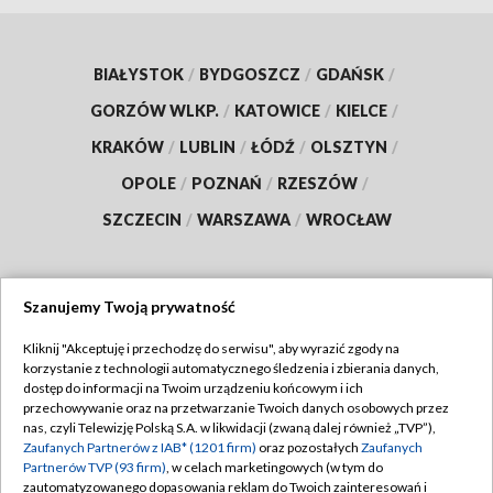
BIAŁYSTOK
/
BYDGOSZCZ
/
GDAŃSK
/
GORZÓW WLKP.
/
KATOWICE
/
KIELCE
/
KRAKÓW
/
LUBLIN
/
ŁÓDŹ
/
OLSZTYN
/
OPOLE
/
POZNAŃ
/
RZESZÓW
/
SZCZECIN
/
WARSZAWA
/
WROCŁAW
Szanujemy Twoją prywatność
Dołącz do nas:
Kliknij "Akceptuję i przechodzę do serwisu", aby wyrazić zgody na
korzystanie z technologii automatycznego śledzenia i zbierania danych,
TVP
dostęp do informacji na Twoim urządzeniu końcowym i ich
Abonament TVP
przechowywanie oraz na przetwarzanie Twoich danych osobowych przez
Regulamin TVP
nas, czyli Telewizję Polską S.A. w likwidacji (zwaną dalej również „TVP”),
Emisja w TVP
Zaufanych Partnerów z IAB* (1201 firm)
oraz pozostałych
Zaufanych
Polityka prywatności
Partnerów TVP (93 firm)
, w celach marketingowych (w tym do
Centrum informacji TVP
Moje zgody
zautomatyzowanego dopasowania reklam do Twoich zainteresowań i