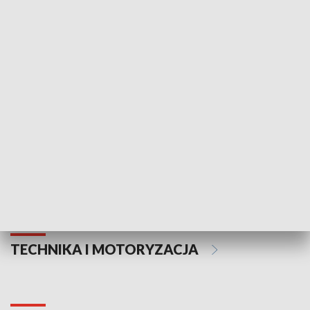
KULTURA I SZTUKA
Informator kulturalny
Drzwi do kult
TECHNIKA I MOTORYZACJA