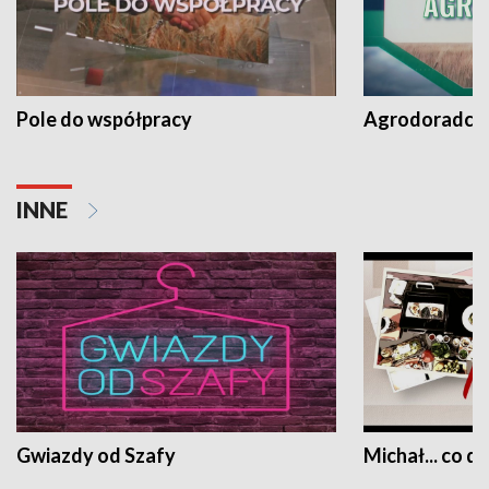
Pole do współpracy
Agrodoradcy 
INNE
Gwiazdy od Szafy
Michał... co dz