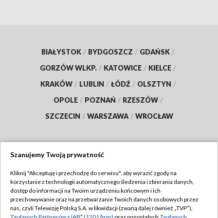
BIAŁYSTOK
/
BYDGOSZCZ
/
GDAŃSK
/
GORZÓW WLKP.
/
KATOWICE
/
KIELCE
/
KRAKÓW
/
LUBLIN
/
ŁÓDŹ
/
OLSZTYN
/
OPOLE
/
POZNAŃ
/
RZESZÓW
/
SZCZECIN
/
WARSZAWA
/
WROCŁAW
Szanujemy Twoją prywatność
Dołącz do nas:
Kliknij "Akceptuję i przechodzę do serwisu", aby wyrazić zgody na
korzystanie z technologii automatycznego śledzenia i zbierania danych,
TVP
dostęp do informacji na Twoim urządzeniu końcowym i ich
Abonament TVP
przechowywanie oraz na przetwarzanie Twoich danych osobowych przez
Regulamin TVP
nas, czyli Telewizję Polską S.A. w likwidacji (zwaną dalej również „TVP”),
Emisja w TVP
Zaufanych Partnerów z IAB* (1201 firm)
oraz pozostałych
Zaufanych
Polityka prywatności