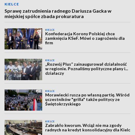
KIELCE
Sprawę zatrudnienia radnego Dariusza Gacka w
miejskiej spółce zbada prokuratura
KIELCE
Konfederacja Korony Polskiej chce
zamknięcia KSeF. Mówi o zagrożeniu dla
firm
KIELCE
„Rozwój Plus” zainaugurował działalność
w regionie. Poznaliśmy polityczne plany i...
działaczy
KIELCE
Morawiecki rusza po własną partię. Wśród
uczestników "grilla" także politycy ze
Świętokrzyskiego
KIELCE
Zabrakło kworum. Wciąż nie ma zgody
radnych na kredyt konsolidacyjny dla Kielc