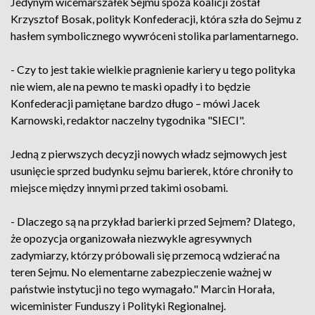
Jedynym wicemarszałek Sejmu spoza koalicji został
Krzysztof Bosak, polityk Konfederacji, która szła do Sejmu z
hasłem symbolicznego wywróceni stolika parlamentarnego.
- Czy to jest takie wielkie pragnienie kariery u tego polityka
nie wiem, ale na pewno te maski opadły i to będzie
Konfederacji pamiętane bardzo długo – mówi Jacek
Karnowski, redaktor naczelny tygodnika "SIECI".
Jedną z pierwszych decyzji nowych władz sejmowych jest
usunięcie sprzed budynku sejmu barierek, które chroniły to
miejsce między innymi przed takimi osobami.
- Dlaczego są na przykład barierki przed Sejmem? Dlatego,
że opozycja organizowała niezwykle agresywnych
zadymiarzy, którzy próbowali się przemocą wdzierać na
teren Sejmu. No elementarne zabezpieczenie ważnej w
państwie instytucji no tego wymagało." Marcin Horała,
wiceminister Funduszy i Polityki Regionalnej.