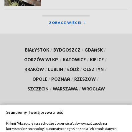
ZOBACZ WIĘCEJ
BIAŁYSTOK
/
BYDGOSZCZ
/
GDAŃSK
/
GORZÓW WLKP.
/
KATOWICE
/
KIELCE
/
KRAKÓW
/
LUBLIN
/
ŁÓDŹ
/
OLSZTYN
/
OPOLE
/
POZNAŃ
/
RZESZÓW
/
SZCZECIN
/
WARSZAWA
/
WROCŁAW
Szanujemy Twoją prywatność
Dołącz do nas:
Kliknij "Akceptuję i przechodzę do serwisu", aby wyrazić zgody na
korzystanie z technologii automatycznego śledzenia i zbierania danych,
TVP