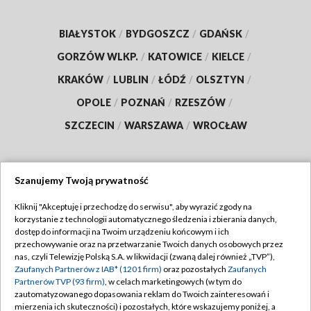
BIAŁYSTOK
/
BYDGOSZCZ
/
GDAŃSK
/
GORZÓW WLKP.
/
KATOWICE
/
KIELCE
/
KRAKÓW
/
LUBLIN
/
ŁÓDŹ
/
OLSZTYN
/
OPOLE
/
POZNAŃ
/
RZESZÓW
/
SZCZECIN
/
WARSZAWA
/
WROCŁAW
Szanujemy Twoją prywatność
Dołącz do nas:
Kliknij "Akceptuję i przechodzę do serwisu", aby wyrazić zgody na
korzystanie z technologii automatycznego śledzenia i zbierania danych,
TVP
dostęp do informacji na Twoim urządzeniu końcowym i ich
Abonament TVP
przechowywanie oraz na przetwarzanie Twoich danych osobowych przez
Regulamin TVP
nas, czyli Telewizję Polską S.A. w likwidacji (zwaną dalej również „TVP”),
Emisja w TVP
Zaufanych Partnerów z IAB* (1201 firm)
oraz pozostałych
Zaufanych
Polityka prywatności
Partnerów TVP (93 firm)
, w celach marketingowych (w tym do
Centrum informacji TVP
Moje zgody
zautomatyzowanego dopasowania reklam do Twoich zainteresowań i
mierzenia ich skuteczności) i pozostałych, które wskazujemy poniżej, a