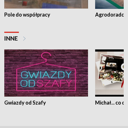
Pole do współpracy
Agrodoradcy 
INNE
Gwiazdy od Szafy
Michał... co dz