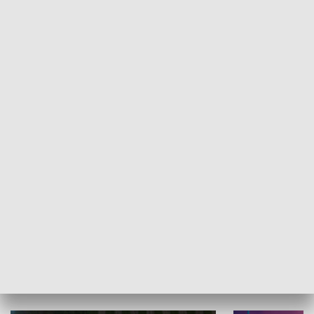
Informator kulturalny
Drzwi do kult
TECHNIKA I MOTORYZACJA
WYPOCZYNEK I REKREACJA