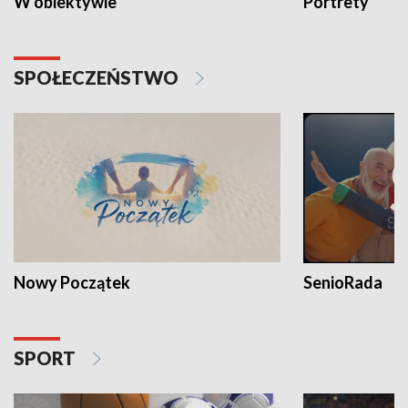
W obiektywie
Portrety
SPOŁECZEŃSTWO
Nowy Początek
SenioRada
SPORT