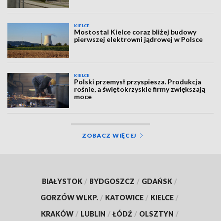
KIELCE
Mostostal Kielce coraz bliżej budowy
pierwszej elektrowni jądrowej w Polsce
KIELCE
Polski przemysł przyspiesza. Produkcja
rośnie, a świętokrzyskie firmy zwiększają
moce
ZOBACZ WIĘCEJ
BIAŁYSTOK
/
BYDGOSZCZ
/
GDAŃSK
/
GORZÓW WLKP.
/
KATOWICE
/
KIELCE
/
KRAKÓW
/
LUBLIN
/
ŁÓDŹ
/
OLSZTYN
/