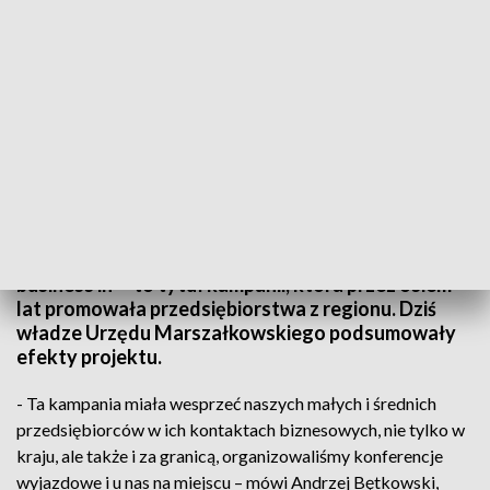
Osiem lat projektu promującego świętokrzyski biznes
"Świętokrzyskie – hard to pronounce, easy to do
business in" - to tytuł kampanii, która przez osiem
lat promowała przedsiębiorstwa z regionu. Dziś
władze Urzędu Marszałkowskiego podsumowały
efekty projektu.
- Ta kampania miała wesprzeć naszych małych i średnich
przedsiębiorców w ich kontaktach biznesowych, nie tylko w
kraju, ale także i za granicą, organizowaliśmy konferencje
wyjazdowe i u nas na miejscu – mówi Andrzej Bętkowski,