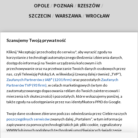
OPOLE
/
POZNAŃ
/
RZESZÓW
/
SZCZECIN
/
WARSZAWA
/
WROCŁAW
Szanujemy Twoją prywatność
Dołącz do nas:
Kliknij "Akceptuję i przechodzę do serwisu", aby wyrazić zgody na
korzystanie z technologii automatycznego śledzenia i zbierania danych,
TVP
dostęp do informacji na Twoim urządzeniu końcowym i ich
Abonament TVP
przechowywanie oraz na przetwarzanie Twoich danych osobowych przez
Regulamin TVP
nas, czyli Telewizję Polską S.A. w likwidacji (zwaną dalej również „TVP”),
Emisja w TVP
Polityka prywatności
Zaufanych Partnerów z IAB* (1201 firm)
oraz pozostałych
Zaufanych
Partnerów TVP (93 firm)
, w celach marketingowych (w tym do
Centrum informacji TVP
Moje zgody
zautomatyzowanego dopasowania reklam do Twoich zainteresowań i
mierzenia ich skuteczności) i pozostałych, które wskazujemy poniżej, a
Naziemna Telewizja Cyfrowa
Pomoc
także zgody na udostępnianie przez nas identyfikatora PPID do Google.
Sklep TVP
Biuro reklamy
Twoje dane osobowe zbierane podczas odwiedzania przez Ciebie naszych
Rada Programowa
Kontakt
poszczególnych serwisów
zwanych dalej „Portalem”, w tym informacje
zapisywane za pomocą technologii takich jak: pliki cookie, sygnalizatory
System NOS
WWW lub innych podobnych technologii umożliwiających świadczenie
dopasowanych i bezpiecznych usług, personalizację treści oraz reklam,
Informacje o nadawcy