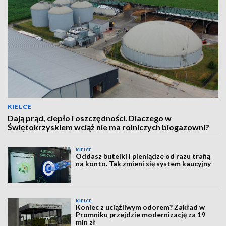
KIELCE
Dają prąd, ciepło i oszczędności. Dlaczego w
Świętokrzyskiem wciąż nie ma rolniczych biogazowni?
KIELCE
Oddasz butelki i pieniądze od razu trafią
na konto. Tak zmieni się system kaucyjny
KIELCE
Koniec z uciążliwym odorem? Zakład w
Promniku przejdzie modernizację za 19
mln zł