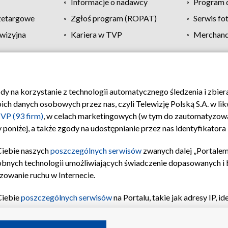
Informacje o nadawcy
Program d
zetargowe
Zgłoś program (ROPAT)
Serwis fo
wizyjna
Kariera w TVP
Merchandi
Polityka prywatności
Moje zgody
Pomoc
Biuro re
ody na korzystanie z technologii automatycznego śledzenia i zbie
 danych osobowych przez nas, czyli Telewizję Polską S.A. w likw
VP (93 firm)
, w celach marketingowych (w tym do zautomatyzow
 poniżej, a także zgody na udostępnianie przez nas identyfikator
Ciebie naszych
poszczególnych serwisów
zwanych dalej „Portalem
obnych technologii umożliwiających świadczenie dopasowanych i be
zowanie ruchu w Internecie.
Ciebie
poszczególnych serwisów
na Portalu, takie jak adresy IP, 
sach Portalu czy historia odwiedzin będą przetwarzane przez TV
ji: przechowywania informacji na urządzeniu lub dostęp do nich,
©2026 Telewizja Polska S.A. w likwidacji