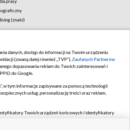
la prasy
tograficzny
sing (znaki)
klamy
Kontakt
rania danych, dostęp do informacji na Twoim urządzeniu
idacji (zwaną dalej również „TVP”),
Zaufanych Partnerów
anego dopasowania reklam do Twoich zainteresowań i
a PPID do Google.
”, w tym informacje zapisywane za pomocą technologii
zpiecznych usług, personalizację treści oraz reklam,
identyfikatory Twoich urządzeń końcowych i identyfikatory
P,
Zaufanych Partnerów z IAB
oraz pozostałych
Zaufanych
 wyboru podstawowych reklam, wyboru spersonalizowanych