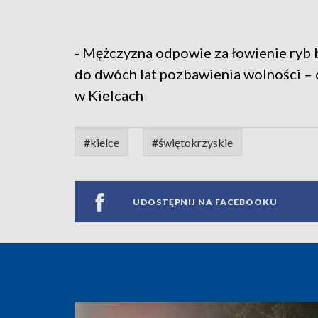
- Mężczyzna odpowie za łowienie ryb be
do dwóch lat pozbawienia wolności –
w Kielcach
#kielce
#świętokrzyskie
UDOSTĘPNIJ NA FACEBOOKU