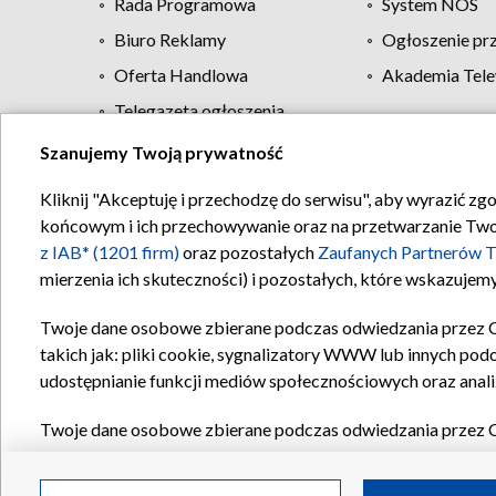
Rada Programowa
System NOS
Biuro Reklamy
Ogłoszenie pr
Oferta Handlowa
Akademia Tele
Telegazeta ogłoszenia
Szanujemy Twoją prywatność
Regulamin TVP
Kliknij "Akceptuję i przechodzę do serwisu", aby wyrazić zg
końcowym i ich przechowywanie oraz na przetwarzanie Twoich
z IAB* (1201 firm)
oraz pozostałych
Zaufanych Partnerów T
mierzenia ich skuteczności) i pozostałych, które wskazujemy
Twoje dane osobowe zbierane podczas odwiedzania przez 
takich jak: pliki cookie, sygnalizatory WWW lub innych pod
udostępnianie funkcji mediów społecznościowych oraz anali
Twoje dane osobowe zbierane podczas odwiedzania przez 
plików cookie, informacje o Twoich wyszukiwaniach w serwi
Partnerów TVP
dla realizacji następujących celów i funkc