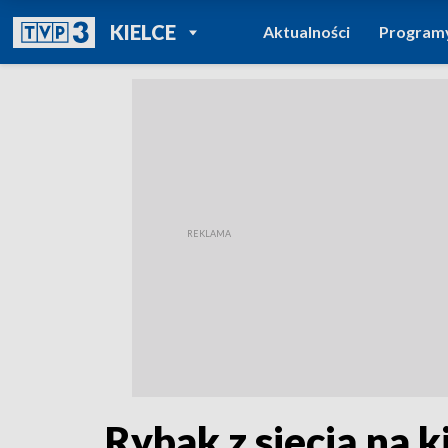
POWRÓT DO
KIELCE
Aktualności
Program
TVP REGIONY
Rybak z siecią na k