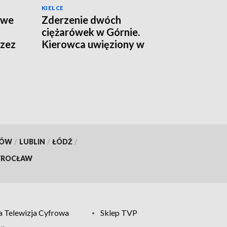
KIELCE
twe
Zderzenie dwóch
ciężarówek w Górnie.
rzez
Kierowca uwięziony w
kabinie, droga zamknięta
KÓW
/
LUBLIN
/
ŁÓDŹ
/
ROCŁAW
 Telewizja Cyfrowa
Sklep TVP