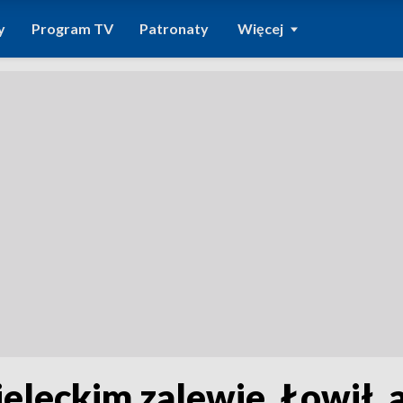
y
Program TV
Patronaty
Więcej
ieleckim zalewie. Łowił, a