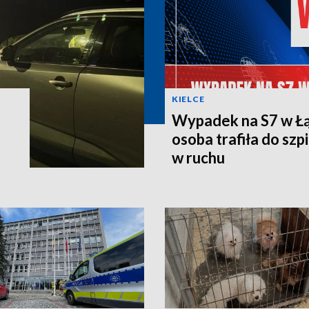
KIELCE
Wypadek na S7 w Łą
osoba trafiła do szpi
w ruchu