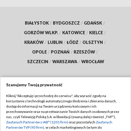
BIAŁYSTOK
/
BYDGOSZCZ
/
GDAŃSK
/
GORZÓW WLKP.
/
KATOWICE
/
KIELCE
/
KRAKÓW
/
LUBLIN
/
ŁÓDŹ
/
OLSZTYN
/
OPOLE
/
POZNAŃ
/
RZESZÓW
/
SZCZECIN
/
WARSZAWA
/
WROCŁAW
Szanujemy Twoją prywatność
Dołącz do nas:
Kliknij "Akceptuję i przechodzę do serwisu", aby wyrazić zgody na
korzystanie z technologii automatycznego śledzenia i zbierania danych,
TVP
dostęp do informacji na Twoim urządzeniu końcowym i ich
Abonament TVP
przechowywanie oraz na przetwarzanie Twoich danych osobowych przez
Regulamin TVP
nas, czyli Telewizję Polską S.A. w likwidacji (zwaną dalej również „TVP”),
Emisja w TVP
Polityka prywatności
Zaufanych Partnerów z IAB* (1201 firm)
oraz pozostałych
Zaufanych
Partnerów TVP (93 firm)
, w celach marketingowych (w tym do
Centrum informacji TVP