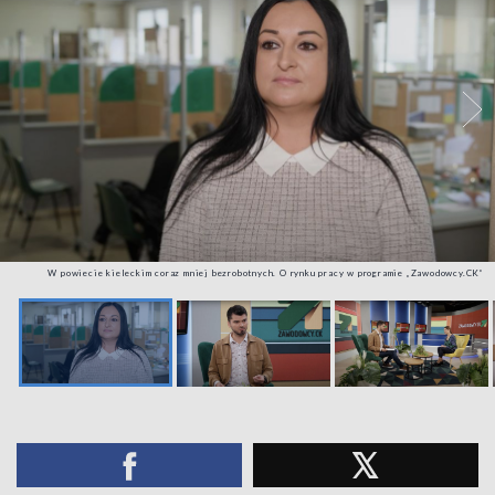
W powiecie kieleckim coraz mniej bezrobotnych. O rynku pracy w programie „Zawodowcy.CK”