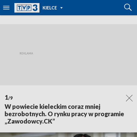
POWRÓT DO
KIELCE
TVP REGIONY
1
/9
W powiecie kieleckim coraz mniej
bezrobotnych. O rynku pracy w programie
„Zawodowcy.CK”