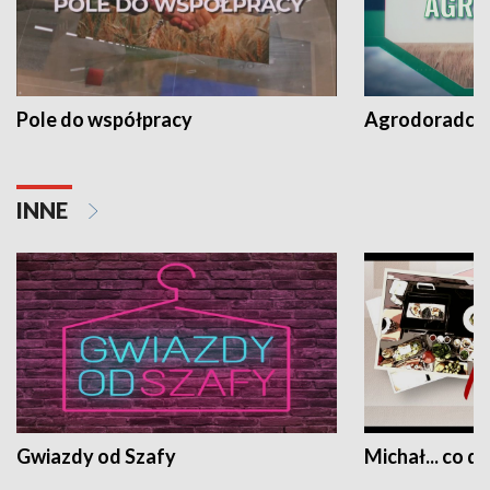
Pole do współpracy
Agrodoradcy 
INNE
Gwiazdy od Szafy
Michał... co dz