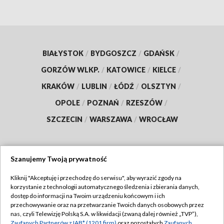
BIAŁYSTOK
/
BYDGOSZCZ
/
GDAŃSK
/
GORZÓW WLKP.
/
KATOWICE
/
KIELCE
/
KRAKÓW
/
LUBLIN
/
ŁÓDŹ
/
OLSZTYN
/
OPOLE
/
POZNAŃ
/
RZESZÓW
/
SZCZECIN
/
WARSZAWA
/
WROCŁAW
Szanujemy Twoją prywatność
Dołącz do nas:
Kliknij "Akceptuję i przechodzę do serwisu", aby wyrazić zgody na
korzystanie z technologii automatycznego śledzenia i zbierania danych,
TVP
dostęp do informacji na Twoim urządzeniu końcowym i ich
Abonament TVP
przechowywanie oraz na przetwarzanie Twoich danych osobowych przez
Regulamin TVP
nas, czyli Telewizję Polską S.A. w likwidacji (zwaną dalej również „TVP”),
Emisja w TVP
Zaufanych Partnerów z IAB* (1201 firm)
oraz pozostałych
Zaufanych
Polityka prywatności