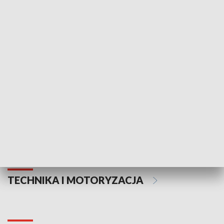
KULTURA I SZTUKA
Informator kulturalny
Drzwi do kult
TECHNIKA I MOTORYZACJA