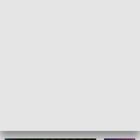
Informator kulturalny
Drzwi do kult
TECHNIKA I MOTORYZACJA
WYPOCZYNEK I REKREACJA