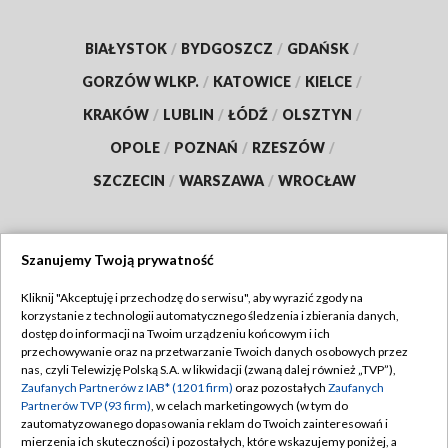
BIAŁYSTOK
/
BYDGOSZCZ
/
GDAŃSK
/
GORZÓW WLKP.
/
KATOWICE
/
KIELCE
/
KRAKÓW
/
LUBLIN
/
ŁÓDŹ
/
OLSZTYN
/
OPOLE
/
POZNAŃ
/
RZESZÓW
/
SZCZECIN
/
WARSZAWA
/
WROCŁAW
Szanujemy Twoją prywatność
Dołącz do nas:
Kliknij "Akceptuję i przechodzę do serwisu", aby wyrazić zgody na
korzystanie z technologii automatycznego śledzenia i zbierania danych,
TVP
dostęp do informacji na Twoim urządzeniu końcowym i ich
Abonament TVP
przechowywanie oraz na przetwarzanie Twoich danych osobowych przez
Regulamin TVP
nas, czyli Telewizję Polską S.A. w likwidacji (zwaną dalej również „TVP”),
Emisja w TVP
Zaufanych Partnerów z IAB* (1201 firm)
oraz pozostałych
Zaufanych
Polityka prywatności
Partnerów TVP (93 firm)
, w celach marketingowych (w tym do
Centrum informacji TVP
Moje zgody
zautomatyzowanego dopasowania reklam do Twoich zainteresowań i
mierzenia ich skuteczności) i pozostałych, które wskazujemy poniżej, a