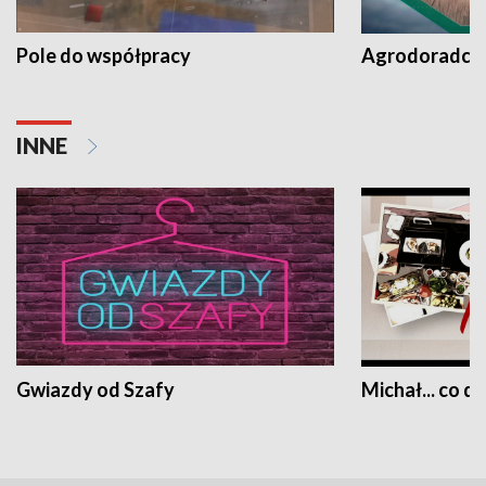
Pole do współpracy
Agrodoradcy 
INNE
Gwiazdy od Szafy
Michał... co dz