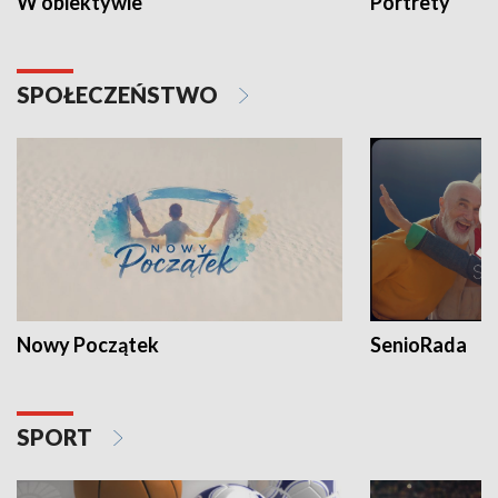
W obiektywie
Portrety
SPOŁECZEŃSTWO
Nowy Początek
SenioRada
SPORT