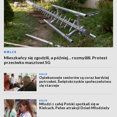
KIELCE
Mieszkańcy się zgodzili, a później… rozmyślili. Protest
przeciwko masztowi 5G
KIELCE
Opiekunowie seniorów są coraz bardziej
potrzebni. Świętokrzyskie społeczeństwo
się starzeje
KIELCE
Młodzi z całej Polski spotkali się w
Kielcach. Pełen atrakcji Dzień Młodzieży