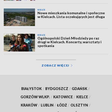
KIELCE
Nowe mieszkania komunalne i społeczne
w Kielcach. Lista oczekujących jest długa
KIELCE
Ogólnopolski Dzień Młodzieży po raz
drugi w Kielcach. Koncerty, warsztaty i
spotkania
ZOBACZ WIĘCEJ
BIAŁYSTOK
/
BYDGOSZCZ
/
GDAŃSK
/
GORZÓW WLKP.
/
KATOWICE
/
KIELCE
/
KRAKÓW
/
LUBLIN
/
ŁÓDŹ
/
OLSZTYN
/