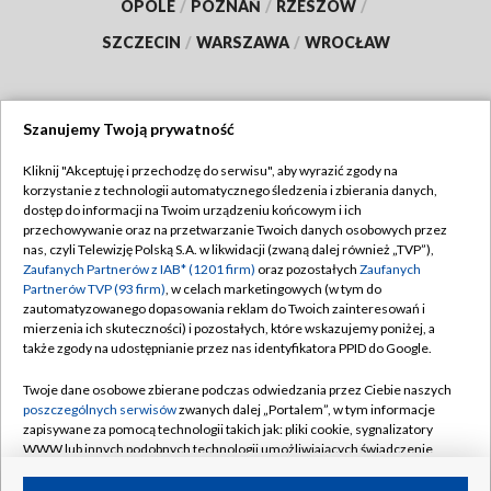
OPOLE
/
POZNAŃ
/
RZESZÓW
/
SZCZECIN
/
WARSZAWA
/
WROCŁAW
Szanujemy Twoją prywatność
Dołącz do nas:
Kliknij "Akceptuję i przechodzę do serwisu", aby wyrazić zgody na
korzystanie z technologii automatycznego śledzenia i zbierania danych,
TVP
dostęp do informacji na Twoim urządzeniu końcowym i ich
Abonament TVP
przechowywanie oraz na przetwarzanie Twoich danych osobowych przez
Regulamin TVP
nas, czyli Telewizję Polską S.A. w likwidacji (zwaną dalej również „TVP”),
Emisja w TVP
Polityka prywatności
Zaufanych Partnerów z IAB* (1201 firm)
oraz pozostałych
Zaufanych
Partnerów TVP (93 firm)
, w celach marketingowych (w tym do
Centrum informacji TVP
Moje zgody
zautomatyzowanego dopasowania reklam do Twoich zainteresowań i
mierzenia ich skuteczności) i pozostałych, które wskazujemy poniżej, a
Naziemna Telewizja Cyfrowa
Pomoc
także zgody na udostępnianie przez nas identyfikatora PPID do Google.
Sklep TVP
Biuro reklamy
Twoje dane osobowe zbierane podczas odwiedzania przez Ciebie naszych
Rada Programowa
Kontakt
poszczególnych serwisów
zwanych dalej „Portalem”, w tym informacje
zapisywane za pomocą technologii takich jak: pliki cookie, sygnalizatory
System NOS
WWW lub innych podobnych technologii umożliwiających świadczenie
dopasowanych i bezpiecznych usług, personalizację treści oraz reklam,
Informacje o nadawcy
Kanały
udostępnianie funkcji mediów społecznościowych oraz analizowanie