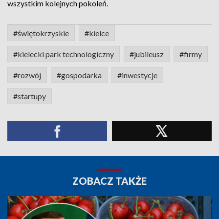
wszystkim kolejnych pokoleń.
#świętokrzyskie
#kielce
#kielecki park technologiczny
#jubileusz
#firmy
#rozwój
#gospodarka
#inwestycje
#startupy
ZOBACZ TAKŻE