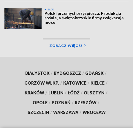
KIELCE
Polski przemysł przyspiesza. Produkcja
rośnie, a świętokrzyskie firmy zwiększają
moce
ZOBACZ WIĘCEJ
BIAŁYSTOK
/
BYDGOSZCZ
/
GDAŃSK
/
GORZÓW WLKP.
/
KATOWICE
/
KIELCE
/
KRAKÓW
/
LUBLIN
/
ŁÓDŹ
/
OLSZTYN
/
OPOLE
/
POZNAŃ
/
RZESZÓW
/
SZCZECIN
/
WARSZAWA
/
WROCŁAW