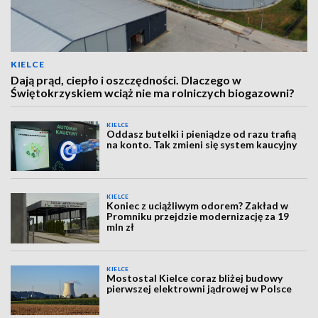
KIELCE
Dają prąd, ciepło i oszczędności. Dlaczego w
Świętokrzyskiem wciąż nie ma rolniczych biogazowni?
KIELCE
Oddasz butelki i pieniądze od razu trafią
na konto. Tak zmieni się system kaucyjny
KIELCE
Koniec z uciążliwym odorem? Zakład w
Promniku przejdzie modernizację za 19
mln zł
KIELCE
Mostostal Kielce coraz bliżej budowy
pierwszej elektrowni jądrowej w Polsce