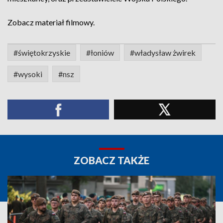
Zobacz materiał filmowy.
#świętokrzyskie
#łoniów
#władysław żwirek
#wysoki
#nsz
ZOBACZ TAKŻE