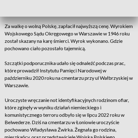
Narodowych Sił Zbrojnych. Urodził się 15 listopada 1911
roku we wsi Wnorów w powiecie sandomierskim.
Za walkę o wolną Polskę, zapłacił najwyższą cenę. Wyrokiem
Wojskowego Sądu Okręgowego w Warszawie w 1946 roku
został skazany na karę śmierci. Wyrok wykonano. Gdzie
pochowano ciało pozostało tajemnicą.
Szczątki podporucznika udało się odnaleźć podczas prac,
które prowadził Instytutu Pamięci Narodowej w
październiku 2020 roku na cmentarzu przy ul Wałbrzyskiej w
Warszawie.
Uroczyste wręczanie not identyfikacyjnych rodzinom ofiar,
które zginęły w wyniku działań niemieckiego i
komunistycznego terroru odbyło się w lipcu 2022 roku w
Belwederze. Dziś na cmentarzu w Łoniowie uroczyście
pochowano Władysława Żwirka. Żegnała go rodzina,
mieszkańcy, oraz przedstawiciele Wojska Polskiego.