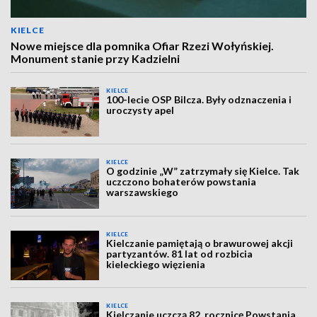
KIELCE
Nowe miejsce dla pomnika Ofiar Rzezi Wołyńskiej.
Monument stanie przy Kadzielni
KIELCE
100-lecie OSP Bilcza. Były odznaczenia i
uroczysty apel
KIELCE
O godzinie „W” zatrzymały się Kielce. Tak
uczczono bohaterów powstania
warszawskiego
KIELCE
Kielczanie pamiętają o brawurowej akcji
partyzantów. 81 lat od rozbicia
kieleckiego więzienia
KIELCE
Kielczanie uczczą 82. rocznicę Powstania