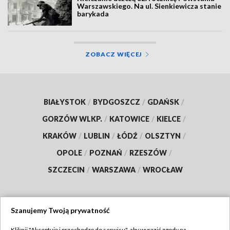
Warszawskiego. Na ul. Sienkiewicza stanie
barykada
ZOBACZ WIĘCEJ
BIAŁYSTOK
/
BYDGOSZCZ
/
GDAŃSK
/
GORZÓW WLKP.
/
KATOWICE
/
KIELCE
/
KRAKÓW
/
LUBLIN
/
ŁÓDŹ
/
OLSZTYN
/
OPOLE
/
POZNAŃ
/
RZESZÓW
/
SZCZECIN
/
WARSZAWA
/
WROCŁAW
Szanujemy Twoją prywatność
Dołącz do nas:
Kliknij "Akceptuję i przechodzę do serwisu", aby wyrazić zgody na