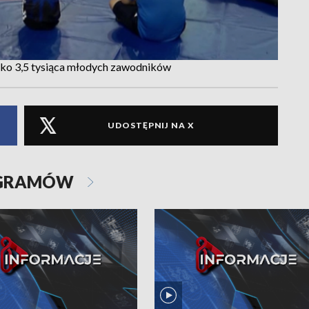
isko 3,5 tysiąca młodych zawodników
UDOSTĘPNIJ NA X
OGRAMÓW