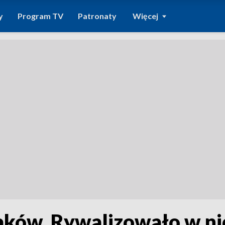
y
Program TV
Patronaty
Więcej
iaków. Rywalizowało w nic