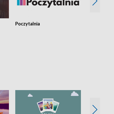
Poczytalnia
Koncerty TV