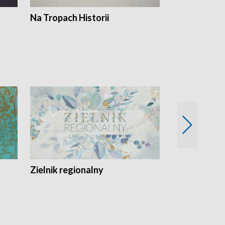
Na Tropach Historii
Szept ziemi
Zielnik regionalny
EkoLogiczni