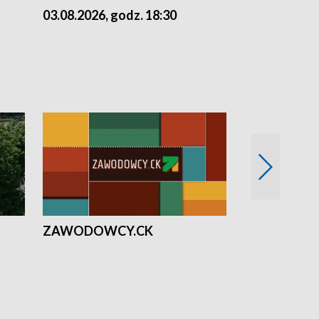
03.08.2026, godz. 18:30
02.08.2026, 
ZAWODOWCY.CK
Solidarni z U