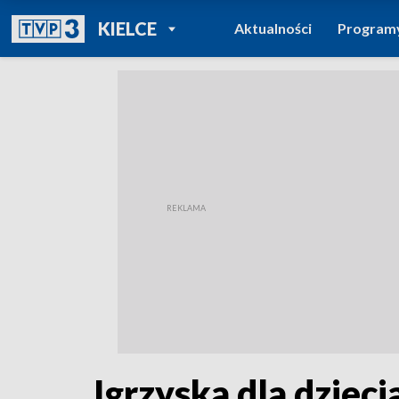
POWRÓT DO
KIELCE
Aktualności
Program
TVP REGIONY
Igrzyska dla dziec