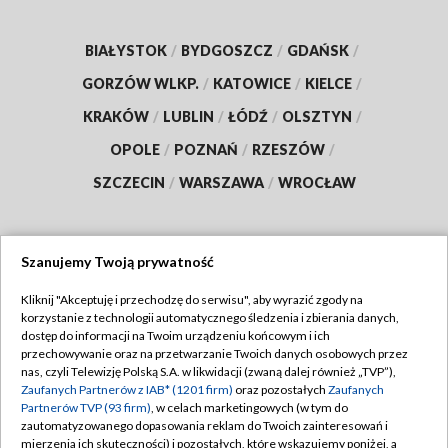
BIAŁYSTOK
/
BYDGOSZCZ
/
GDAŃSK
/
GORZÓW WLKP.
/
KATOWICE
/
KIELCE
/
KRAKÓW
/
LUBLIN
/
ŁÓDŹ
/
OLSZTYN
/
OPOLE
/
POZNAŃ
/
RZESZÓW
/
SZCZECIN
/
WARSZAWA
/
WROCŁAW
Szanujemy Twoją prywatność
Dołącz do nas:
Kliknij "Akceptuję i przechodzę do serwisu", aby wyrazić zgody na
korzystanie z technologii automatycznego śledzenia i zbierania danych,
TVP
dostęp do informacji na Twoim urządzeniu końcowym i ich
Abonament TVP
przechowywanie oraz na przetwarzanie Twoich danych osobowych przez
Regulamin TVP
nas, czyli Telewizję Polską S.A. w likwidacji (zwaną dalej również „TVP”),
Emisja w TVP
Polityka prywatności
Zaufanych Partnerów z IAB* (1201 firm)
oraz pozostałych
Zaufanych
Partnerów TVP (93 firm)
, w celach marketingowych (w tym do
Centrum informacji TVP
Moje zgody
zautomatyzowanego dopasowania reklam do Twoich zainteresowań i
mierzenia ich skuteczności) i pozostałych, które wskazujemy poniżej, a