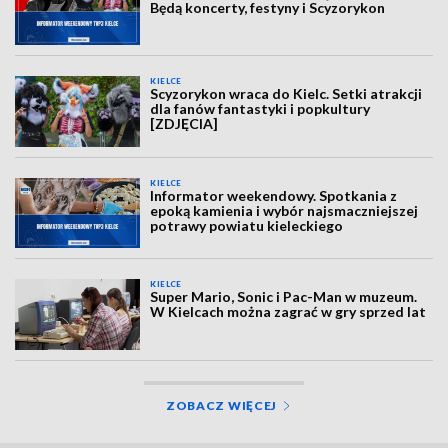
Będą koncerty, festyny i Scyzorykon
KIELCE
Scyzorykon wraca do Kielc. Setki atrakcji
dla fanów fantastyki i popkultury
[ZDJĘCIA]
KIELCE
Informator weekendowy. Spotkania z
epoką kamienia i wybór najsmaczniejszej
potrawy powiatu kieleckiego
KIELCE
Super Mario, Sonic i Pac-Man w muzeum.
W Kielcach można zagrać w gry sprzed lat
ZOBACZ WIĘCEJ