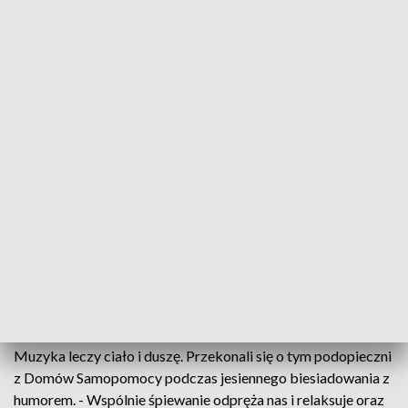
Muzyczna biesiada z humorem w Domu Zdrojowym
Muzyka, śpiew, świąteczne dźwięki, a przede
wszystkim humor. W Domu Zdrojowym w Busku-
Zdrój zagościła muzyczna jesień. To za sprawą
podopiecznych z Domów Samopomocy w Busku i w
Kielcach. Muzyczna biesiada z humorem była okazją
do wspólnego świętowania, ale i integracji.
Muzyka leczy ciało i duszę. Przekonali się o tym podopieczni
z Domów Samopomocy podczas jesiennego biesiadowania z
humorem. - Wspólnie śpiewanie odpręża nas i relaksuje oraz