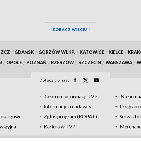
ZOBACZ WIĘCEJ
SZCZ
/
GDAŃSK
/
GORZÓW WLKP.
/
KATOWICE
/
KIELCE
/
KRA
N
/
OPOLE
/
POZNAŃ
/
RZESZÓW
/
SZCZECIN
/
WARSZAWA
/
W
Dołącz do nas:
Centrum informacji TVP
Naziemna
Informacje o nadawcy
Program d
zetargowe
Zgłoś program (ROPAT)
Serwis fo
wizyjna
Kariera w TVP
Merchandi