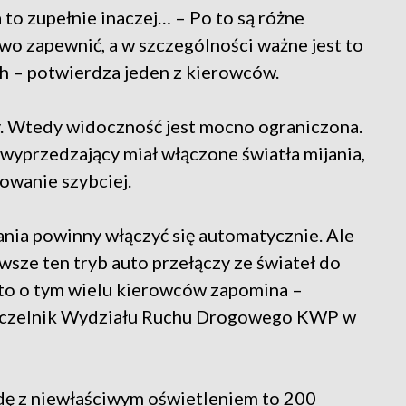
 to zupełnie inaczej… – Po to są różne
two zapewnić, a w szczególności ważne jest to
 – potwierdza jeden z kierowców.
y. Wtedy widoczność jest mocno ograniczona.
 wyprzedzający miał włączone światła mijania,
owanie szybciej.
nia powinny włączyć się automatycznie. Ale
sze ten tryb auto przełączy ze świateł do
ęsto o tym wielu kierowców zapomina –
 naczelnik Wydziału Ruchu Drogowego KWP w
azdę z niewłaściwym oświetleniem to 200