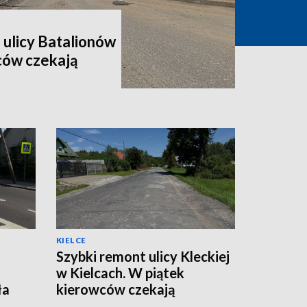
 ulicy Batalionów
ców czekają
KIELCE
Szybki remont ulicy Kleckiej
w Kielcach. W piątek
ła
kierowców czekają
utrudnienia