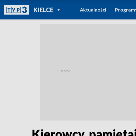
POWRÓT DO
KIELCE
Aktualności
Program
TVP REGIONY
Kierowcy, pamiętaj