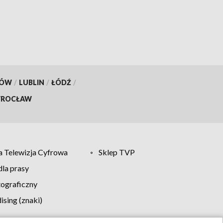
KÓW
/
LUBLIN
/
ŁÓDŹ
/
ROCŁAW
 Telewizja Cyfrowa
Sklep TVP
la prasy
tograficzny
sing (znaki)