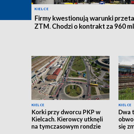
KIELCE
Firmy kwestionują warunki przet
ZTM. Chodzi o kontrakt za 960 ml
KIELCE
KIELCE
Korki przy dworcu PKP w
Dwa t
Kielcach. Kierowcy utknęli
obwod
na tymczasowym rondzie
się z