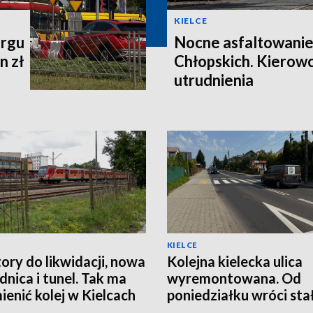
KIELCE
argu
Nocne asfaltowanie
n zł
Chłopskich. Kierow
utrudnienia
KIELCE
ory do likwidacji, nowa
Kolejna kielecka ulica
nica i tunel. Tak ma
wyremontowana. Od
mienić kolej w Kielcach
poniedziałku wróci sta
organizacja ruchu