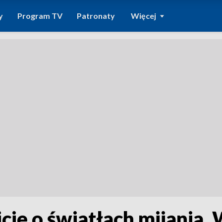
y
Program TV
Patronaty
Więcej
cie o światłach mijania.