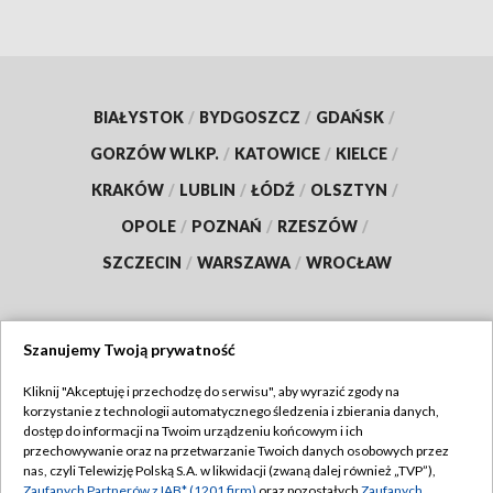
BIAŁYSTOK
/
BYDGOSZCZ
/
GDAŃSK
/
GORZÓW WLKP.
/
KATOWICE
/
KIELCE
/
KRAKÓW
/
LUBLIN
/
ŁÓDŹ
/
OLSZTYN
/
OPOLE
/
POZNAŃ
/
RZESZÓW
/
SZCZECIN
/
WARSZAWA
/
WROCŁAW
Szanujemy Twoją prywatność
Dołącz do nas:
Kliknij "Akceptuję i przechodzę do serwisu", aby wyrazić zgody na
korzystanie z technologii automatycznego śledzenia i zbierania danych,
TVP
dostęp do informacji na Twoim urządzeniu końcowym i ich
Abonament TVP
przechowywanie oraz na przetwarzanie Twoich danych osobowych przez
Regulamin TVP
nas, czyli Telewizję Polską S.A. w likwidacji (zwaną dalej również „TVP”),
Emisja w TVP
Zaufanych Partnerów z IAB* (1201 firm)
oraz pozostałych
Zaufanych
Polityka prywatności