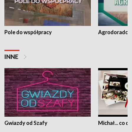
Pole do współpracy
Agrodoradcy 
INNE
Gwiazdy od Szafy
Michał... co dz